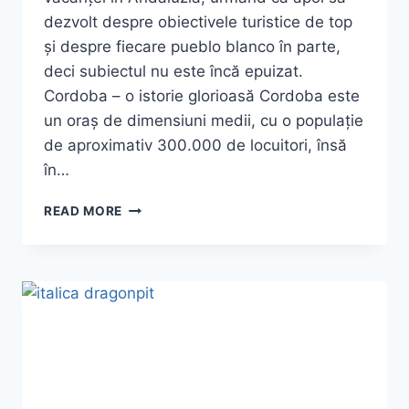
dezvolt despre obiectivele turistice de top
și despre fiecare pueblo blanco în parte,
deci subiectul nu este încă epuizat.
Cordoba – o istorie glorioasă Cordoba este
un oraș de dimensiuni medii, cu o populație
de aproximativ 300.000 de locuitori, însă
în…
CÓRDOBA
READ MORE
–
POVEȘTI
CU
REGI,
MAURI,
COLUMB
ȘI
GAME
OF
THRONES!