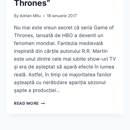
Thrones”
By
Adrian Mitu
18 ianuarie 2017
Nu mai este vreun secret că seria Game of
Thrones, lansată de HBO a devenit un
fenomen mondial. Fantezia medievală
inspirată din cărțile autorului R.R. Martin
este unul dintre cele mai iubite show-uri TV
și era de așteptat să apară efecte în lumea
reală. Astfel, în timp ce majoritatea fanilor
așteaptă cu nerăbdare apariția sezonul
șapte a producției…
CUM
READ MORE
SĂ
TRĂIEȘTI
CA
UN