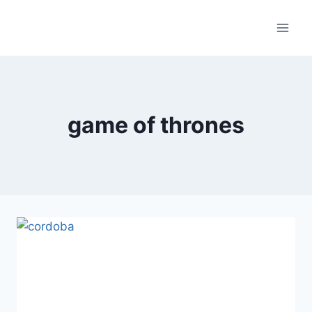
Skip
to
content
game of thrones