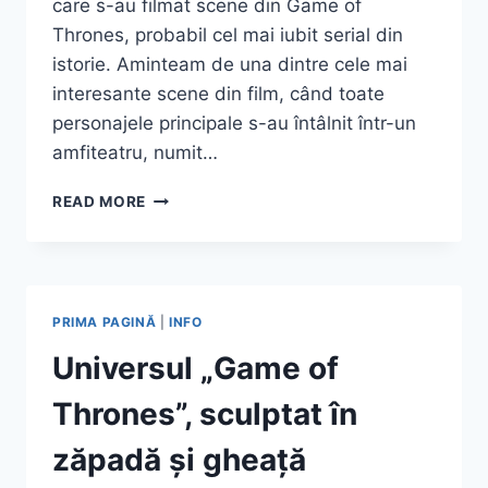
care s-au filmat scene din Game of
Thrones, probabil cel mai iubit serial din
istorie. Aminteam de una dintre cele mai
interesante scene din film, când toate
personajele principale s-au întâlnit într-un
amfiteatru, numit…
ITALICA
READ MORE
–
UNDE
S-
A
NĂSCUT
PRIMA PAGINĂ
|
INFO
TRAIAN
/
Universul „Game of
DRAGONPIT
DIN
Thrones”, sculptat în
GAME
OF
zăpadă și gheață
THRONES