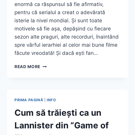
enormă ca răspunsul să fie afirmativ,
pentru că serialul a creat o adevărată
isterie la nivel mondial. Și sunt toate
motivele să fie așa, depășind cu fiecare
sezon alte praguri, alte recorduri, înaintând
spre vârful ierarhiei al celor mai bune filme
făcute vreodată! Și dacă ești fan…
LOCAȚIILE
READ MORE
INCREDIBILE
ÎN
CARE
S-
A
PRIMA PAGINĂ
|
INFO
FILMAT
GAME
Cum să trăiești ca un
OF
THRONES!!
Lannister din ”Game of