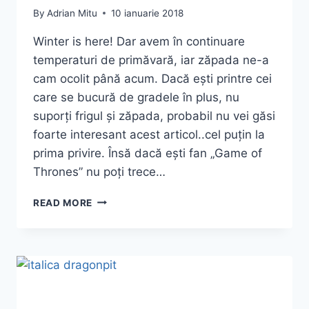
By
Adrian Mitu
10 ianuarie 2018
Winter is here! Dar avem în continuare
temperaturi de primăvară, iar zăpada ne-a
cam ocolit până acum. Dacă ești printre cei
care se bucură de gradele în plus, nu
suporți frigul și zăpada, probabil nu vei găsi
foarte interesant acest articol..cel puțin la
prima privire. Însă dacă ești fan „Game of
Thrones” nu poți trece…
UNIVERSUL
READ MORE
„GAME
OF
THRONES”,
SCULPTAT
ÎN
ZĂPADĂ
ȘI