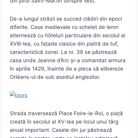
din jurul Saint-Martin dinspre vest.
De-a lungul străzii se succed clădiri din epoci
diferite. Case medievale cu schelet de lemn
alternează cu hôteluri particulare din secolul al
XVIII-lea, cu fațade clasice din piatră de tuf,
caracteristică zonei. La nr. 39 se păstrează
casa unde Jeanne d’Arc și-a comandat armura
în aprilie 1429, înainte de a pleca să elibereze
Orléans-ul de sub asediul englezilor.
Strada traversează Place Foire-le-Roi, o piață
creată în secolul al XV-lea pe locul unui târg
anual important. Casele din jur păstrează