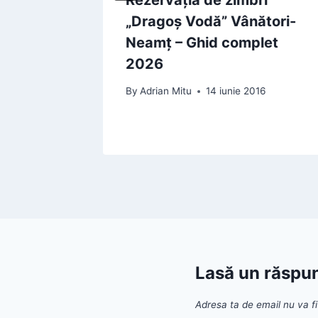
 | Cel
„Dragoș Vodă” Vânători-
din
Neamț – Ghid complet
2026
 2022
By
Adrian Mitu
14 iunie 2016
Lasă un răspu
Adresa ta de email nu va fi