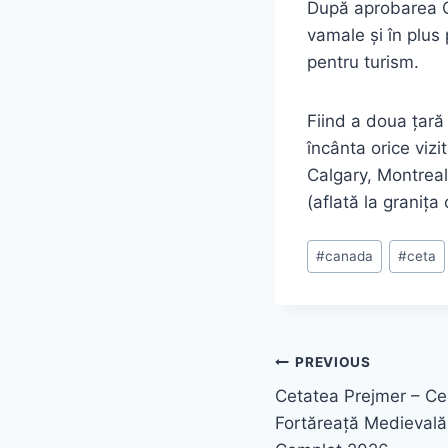
După aprobarea C
vamale și în plus
pentru turism.
Fiind a doua țară
încânta orice vizi
Calgary, Montreal
(aflată la graniț
Post
#
canada
#
ceta
Tags:
Navigare
PREVIOUS
Cetatea Prejmer – Ce
în
Fortăreață Medievală 