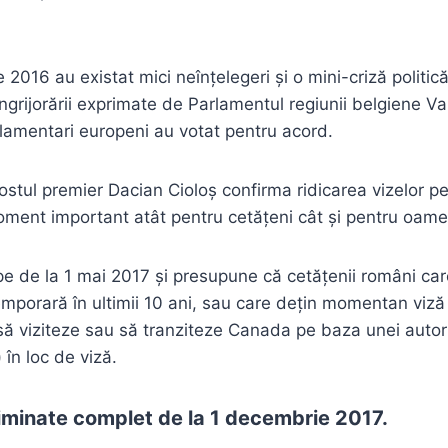
2016 au existat mici neînțelegeri și o mini-criză politic
 îngrijorării exprimate de Parlamentul regiunii belgiene Va
lamentari europeni au votat pentru acord.
fostul premier Dacian Cioloș confirma ridicarea vizelor p
oment important atât pentru cetățeni cât și pentru oamen
e de la 1 mai 2017 și presupune că cetățenii români car
mporară în ultimii 10 ani, sau care dețin momentan viză 
să viziteze sau să tranziteze Canada pe baza unei autori
 în loc de viză.
eliminate complet de la 1 decembrie 2017.