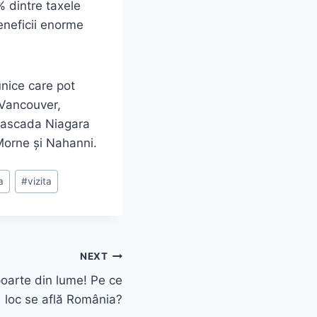
 dintre taxele
eneficii enorme
unice care pot
, Vancouver,
 Cascada Niagara
 Morne și Nahanni.
a
#
vizita
NEXT
oarte din lume! Pe ce
loc se află România?