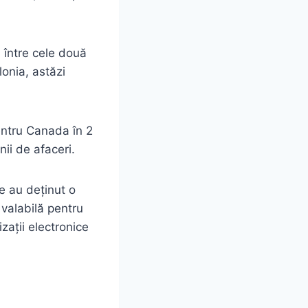
ă între cele două
lonia, astăzi
entru Canada în 2
ii de afaceri.
e au deținut o
valabilă pentru
zații electronice