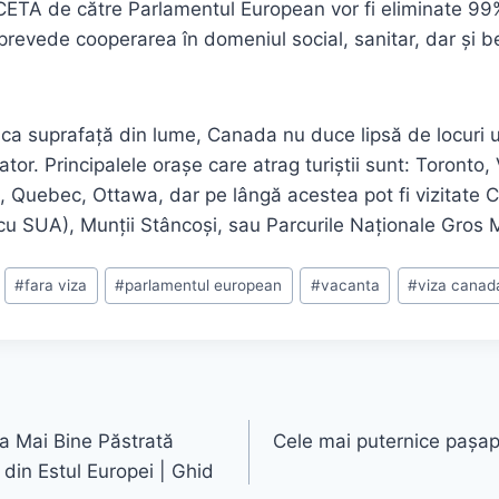
ETA de către Parlamentul European vor fi eliminate 99%
 prevede cooperarea în domeniul social, sanitar, dar și b
 ca suprafață din lume, Canada nu duce lipsă de locuri 
tator. Principalele orașe care atrag turiștii sunt: Toronto
, Quebec, Ottawa, dar pe lângă acestea pot fi vizitate
a cu SUA), Munții Stâncoși, sau Parcurile Naționale Gros
#
fara viza
#
parlamentul european
#
vacanta
#
viza canad
a Mai Bine Păstrată
Cele mai puternice pașap
din Estul Europei | Ghid