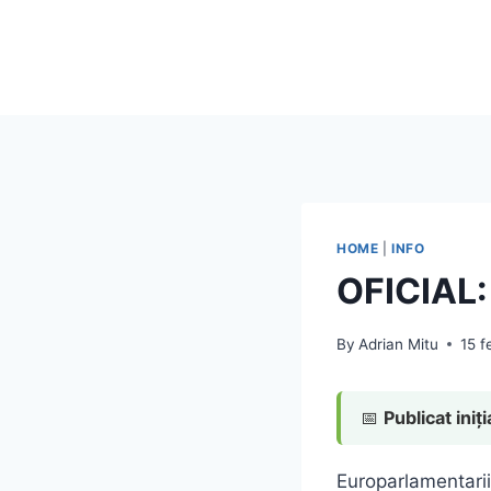
Skip
to
content
HOME
|
INFO
OFICIAL: 
By
Adrian Mitu
15 f
📅
Publicat iniți
Europarlamentarii