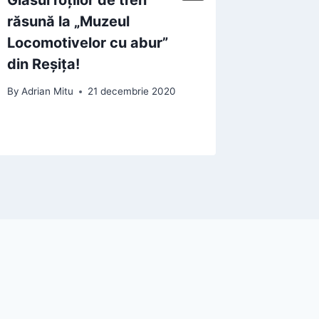
răsună la „Muzeul
Natural
Locomotivelor cu abur”
Bucure
din Reșița!
2026
By
Adrian Mitu
21 decembrie 2020
By
Adrian 