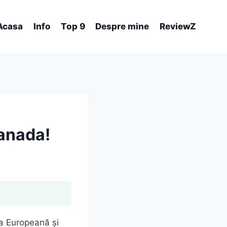
Acasa
Info
Top 9
Despre mine
ReviewZ
Canada!
ea Europeană și