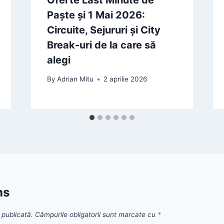
Paște și 1 Mai 2026:
Circuite, Sejururi și City
Break-uri de la care să
alegi
By
Adrian Mitu
2 aprilie 2026
ns
 publicată.
Câmpurile obligatorii sunt marcate cu
*