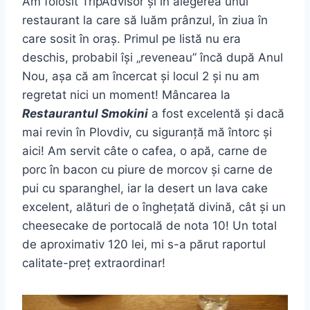
Am folosit TripAdvisor și în alegerea unui
restaurant la care să luăm prânzul, în ziua în
care sosit în oraș. Primul pe listă nu era
deschis, probabil își „reveneau” încă după Anul
Nou, așa că am încercat și locul 2 și nu am
regretat nici un moment! Mâncarea la
Restaurantul Smokini
a fost excelentă și dacă
mai revin în Plovdiv, cu siguranță mă întorc și
aici! Am servit câte o cafea, o apă, carne de
porc în bacon cu piure de morcov și carne de
pui cu sparanghel, iar la desert un lava cake
excelent, alături de o înghețată divină, cât și un
cheesecake de portocală de nota 10! Un total
de aproximativ 120 lei, mi s-a părut raportul
calitate-preț extraordinar!