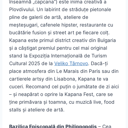
înseamnă „capcana”) este inima creativă a
Plovdivului. Un labirint de străduțe pietonale
pline de galerii de artă, ateliere de
meșteșugari, cafenele hipster, restaurante cu
bucătărie fusion și street art pe fiecare colț.
Kapana este primul district creativ din Bulgaria
și a câștigat premiul pentru cel mai original
stand la Expoziția Internațională de Turism
Cultural 2025 de la
Veliko Târnovo
. Dacă-ți
place atmosfera din Le Marais din Paris sau din
cartierele artsy din Lisabona, Kapana te va
cuceri. Recomand cel puțin o jumătate de zi aici
– și neapărat o oprire la Kapana Fest, care se
ține primăvara și toamna, cu muzică live, food
stalls și ateliere de artă.
Bazilica Episcopală din Philippopolis
– Cea