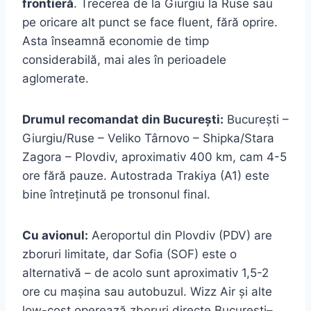
frontieră
. Trecerea de la Giurgiu la Ruse sau
pe oricare alt punct se face fluent, fără oprire.
Asta înseamnă economie de timp
considerabilă, mai ales în perioadele
aglomerate.
Drumul recomandat din București:
București –
Giurgiu/Ruse – Veliko Târnovo – Shipka/Stara
Zagora – Plovdiv, aproximativ 400 km, cam 4-5
ore fără pauze. Autostrada Trakiya (A1) este
bine întreținută pe tronsonul final.
Cu avionul:
Aeroportul din Plovdiv (PDV) are
zboruri limitate, dar Sofia (SOF) este o
alternativă – de acolo sunt aproximativ 1,5-2
ore cu mașina sau autobuzul. Wizz Air și alte
low-cost operează zboruri directe București–