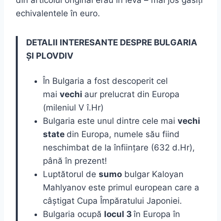
din articolul original erau în leva – mai jos găsiți
echivalentele în euro.
DETALII INTERESANTE DESPRE BULGARIA
ȘI PLOVDIV
În Bulgaria a fost descoperit cel
mai
vechi
aur prelucrat din Europa
(mileniul V î.Hr)
Bulgaria este unul dintre cele mai
vechi
state
din Europa, numele său fiind
neschimbat de la înființare (632 d.Hr),
până în prezent!
Luptătorul de
sumo
bulgar Kaloyan
Mahlyanov este primul european care a
câștigat Cupa Împăratului Japoniei.
Bulgaria ocupă
locul 3
în Europa în