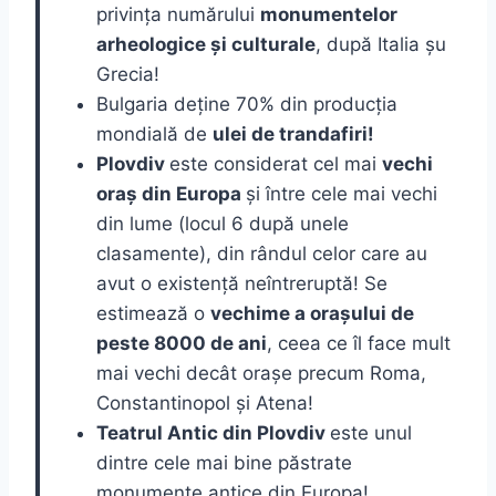
privința numărului
monumentelor
arheologice și culturale
, după Italia șu
Grecia!
Bulgaria deține 70% din producția
mondială de
ulei de trandafiri!
Plovdiv
este considerat cel mai
vechi
oraș din Europa
și între cele mai vechi
din lume (locul 6 după unele
clasamente), din rândul celor care au
avut o existență neîntreruptă! Se
estimează o
vechime a orașului de
peste 8000 de ani
, ceea ce îl face mult
mai vechi decât orașe precum Roma,
Constantinopol și Atena!
Teatrul Antic din Plovdiv
este unul
dintre cele mai bine păstrate
monumente antice din Europa!