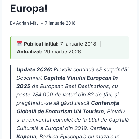
Europa!
By
Adrian Mitu
7 ianuarie 2018
Publicat inițial:
7 ianuarie 2018 |
Actualizat:
29 martie 2026
Update 2026:
Plovdiv continuă să surprindă!
Desemnat
Capitala Vinului European în
2025
de European Best Destinations, cu
peste 284.000 de voturi din 82 de țări, și
pregătindu-se să găzduiască
Conferința
Globală de Enoturism UN Tourism
, Plovdiv
s-a reinventat complet de la titlul de Capitală
Culturală a Europei din 2019. Cartierul
Kapana
, Bazilica Episcopală cu mozaicuri