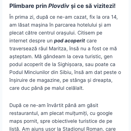
Plimbare prin
Plovdiv
și ce să vizitezi!
În prima zi, după ce ne-am cazat, fix la ora 14,
am lăsat mașina în parcarea hotelului și am
plecat către centrul orașului. Citisem pe
internet despre un
pod acoperit
care
traversează râul Maritza, însă nu a fost ce mă
așteptam. Mă gândeam la ceva turistic, gen
podul acoperit de la Sighișoara, sau poate ca
Podul Minciunilor din Sibiu, însă am dat peste o
înșiruire de magazine, pe stânga și dreapta,
care duc până pe malul celălalt.
După ce ne-am învârtit până am găsit
restaurantul, am plecat mulțumiți, cu google
maps pornit, spre obiectivele turistice de pe
listă. Am ajuns ușor la Stadionul Roman, care