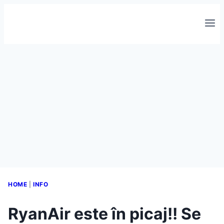
Skip
to
content
HOME
|
INFO
RyanAir este în picaj!! Se