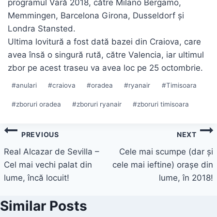
programul Vară 2018, către Milano Bergamo,
Memmingen, Barcelona Girona, Dusseldorf și
Londra Stansted.
Ultima lovitură a fost dată bazei din Craiova, care
avea însă o singură rută, către Valencia, iar ultimul
zbor pe acest traseu va avea loc pe 25 octombrie.
Post
#
anulari
#
craiova
#
oradea
#
ryanair
#
Timisoara
Tags:
#
zboruri oradea
#
zboruri ryanair
#
zboruri timisoara
Navigare
PREVIOUS
NEXT
în
Real Alcazar de Sevilla –
Cele mai scumpe (dar și
Cel mai vechi palat din
cele mai ieftine) orașe din
articole
lume, încă locuit!
lume, în 2018!
Similar Posts