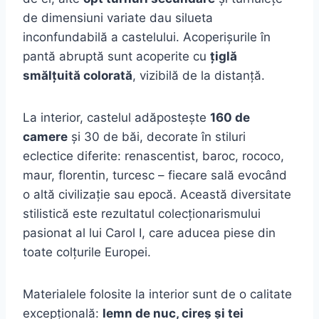
de dimensiuni variate dau silueta
inconfundabilă a castelului. Acoperișurile în
pantă abruptă sunt acoperite cu
țiglă
smălțuită colorată
, vizibilă de la distanță.
La interior, castelul adăpostește
160 de
camere
și 30 de băi, decorate în stiluri
eclectice diferite: renascentist, baroc, rococo,
maur, florentin, turcesc – fiecare sală evocând
o altă civilizație sau epocă. Această diversitate
stilistică este rezultatul colecționarismului
pasionat al lui Carol I, care aducea piese din
toate colțurile Europei.
Materialele folosite la interior sunt de o calitate
excepțională:
lemn de nuc, cireș și tei