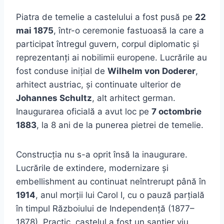
Piatra de temelie a castelului a fost pusă pe
22
mai 1875
, într-o ceremonie fastuoasă la care a
participat întregul guvern, corpul diplomatic și
reprezentanți ai nobilimii europene. Lucrările au
fost conduse inițial de
Wilhelm von Doderer
,
arhitect austriac, și continuate ulterior de
Johannes Schultz
, alt arhitect german.
Inaugurarea oficială a avut loc pe
7 octombrie
1883
, la 8 ani de la punerea pietrei de temelie.
Construcția nu s-a oprit însă la inaugurare.
Lucrările de extindere, modernizare și
embellishment au continuat neîntrerupt până în
1914
, anul morții lui Carol I, cu o pauză parțială
în timpul Războiului de Independență (1877–
1878). Practic, castelul a fost un șantier viu