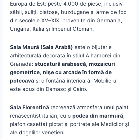
Europa de Est: peste 4.000 de piese, inclusiv
săbii, suliți, platoșe, buzdugane și arme de foc
din secolele XV–XIX, provenite din Germania,
Ungaria, Italia și Imperiul Otoman.
Sala Maură (Sala Arabă)
este o bijuterie
arhitecturală decorată în stilul Alhambrei din
Granada:
stucatură arabescă
,
mozaicuri
geometrice
,
nișe cu arcade în formă de
potcoavă
și o fontână interioară. Mobilierul
este adus din Damasc și Cairo.
Sala Florentină
recreează atmosfera unui palat
renascentist italian, cu o
podea din marmură
,
plafon casettat pictat și portrete ale Medicilor și
ale dogelilor venețieni.