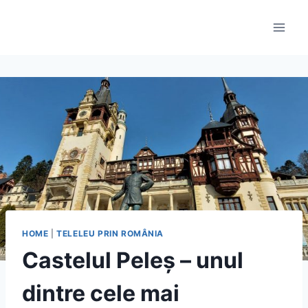
Skip
to
content
HOME
|
TELELEU PRIN ROMÂNIA
Castelul Peleș – unul
dintre cele mai