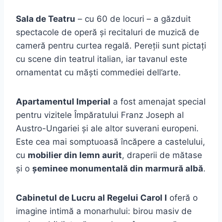
Sala de Teatru
– cu 60 de locuri – a găzduit
spectacole de operă și recitaluri de muzică de
cameră pentru curtea regală. Pereții sunt pictați
cu scene din teatrul italian, iar tavanul este
ornamentat cu măști commediei dell’arte.
Apartamentul Imperial
a fost amenajat special
pentru vizitele Împăratului Franz Joseph al
Austro-Ungariei și ale altor suverani europeni.
Este cea mai somptuoasă încăpere a castelului,
cu
mobilier din lemn aurit
, draperii de mătase
și o
șeminee monumentală din marmură albă
.
Cabinetul de Lucru al Regelui Carol I
oferă o
imagine intimă a monarhului: birou masiv de