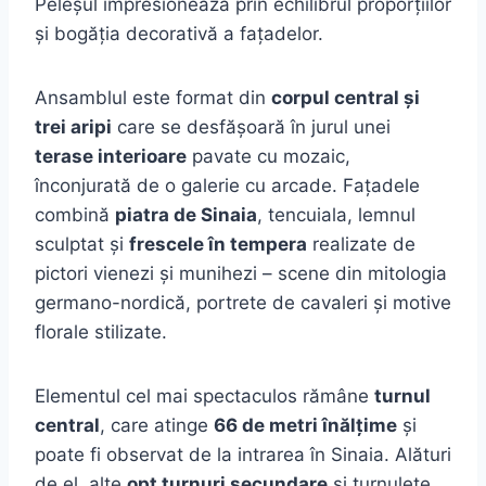
Peleșul impresionează prin echilibrul proporțiilor
și bogăția decorativă a fațadelor.
Ansamblul este format din
corpul central și
trei aripi
care se desfășoară în jurul unei
terase interioare
pavate cu mozaic,
înconjurată de o galerie cu arcade. Fațadele
combină
piatra de Sinaia
, tencuiala, lemnul
sculptat și
frescele în tempera
realizate de
pictori vienezi și munihezi – scene din mitologia
germano-nordică, portrete de cavaleri și motive
florale stilizate.
Elementul cel mai spectaculos rămâne
turnul
central
, care atinge
66 de metri înălțime
și
poate fi observat de la intrarea în Sinaia. Alături
de el, alte
opt turnuri secundare
și turnulețe