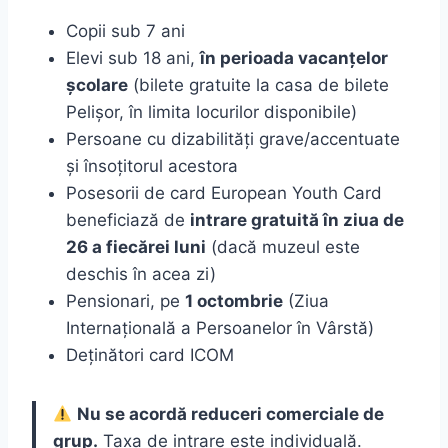
Copii sub 7 ani
Elevi sub 18 ani,
în perioada vacanțelor
școlare
(bilete gratuite la casa de bilete
Pelișor, în limita locurilor disponibile)
Persoane cu dizabilități grave/accentuate
și însoțitorul acestora
Posesorii de card European Youth Card
beneficiază de
intrare gratuită în ziua de
26 a fiecărei luni
(dacă muzeul este
deschis în acea zi)
Pensionari, pe
1 octombrie
(Ziua
Internațională a Persoanelor în Vârstă)
Deținători card ICOM
Nu se acordă reduceri comerciale de
grup.
Taxa de intrare este individuală.