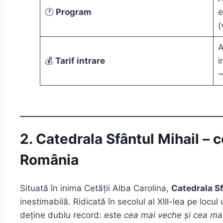
🕐
Program
e
(
A
💰
Tarif intrare
i
~
2. Catedrala Sfântul Mihail – 
România
Situată în inima Cetății Alba Carolina,
Catedrala Sf
inestimabilă. Ridicată în secolul al XIII-lea pe locul 
deține dublu record: este
cea mai veche și cea ma