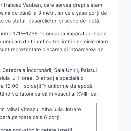
tar francez Vauban, care servea drept sistem
osimi de până la 3 metri, iar cele șase porți de
 cu statui, basoreliefuri și scene de luptă.
ă între 1715–1738, în onoarea împăratului Carol
 unui arc de triumf cu trei intrări semicirculare
ă sunt reprezentate plecarea și întoarcerea de
, Catedrala Încoronării, Sala Unirii, Palatul
celula lui Horea. O atracție specială o
 ora 12:00 – soldații în uniforme de epocă
tând vizitatorii parcă în veacul al XVIII-lea.
tr. Mihai Viteazu, Alba Iulia. Intrare
iberă pe toate cele 6 porți.
cces non-stop în cetate (spații