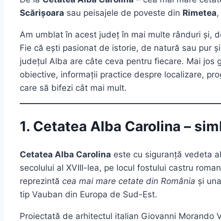
Scărișoara
sau peisajele de poveste din
Rimetea
,
Am umblat în acest județ în mai multe rânduri și, 
Fie că ești pasionat de istorie, de natură sau pur ș
județul Alba are câte ceva pentru fiecare. Mai jos 
obiective, informații practice despre localizare, prog
care să bifezi cât mai mult.
1. Cetatea Alba Carolina – simb
Cetatea Alba Carolina
este cu siguranță vedeta ab
secolului al XVIII-lea, pe locul fostului castru rom
reprezintă
cea mai mare cetate din România
și una
tip Vauban din Europa de Sud-Est.
Proiectată de arhitectul italian Giovanni Morando 