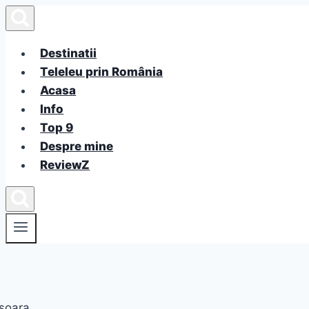
Skip
to
content
Destinatii
Teleleu prin România
Acasa
Info
Top 9
Despre mine
ReviewZ