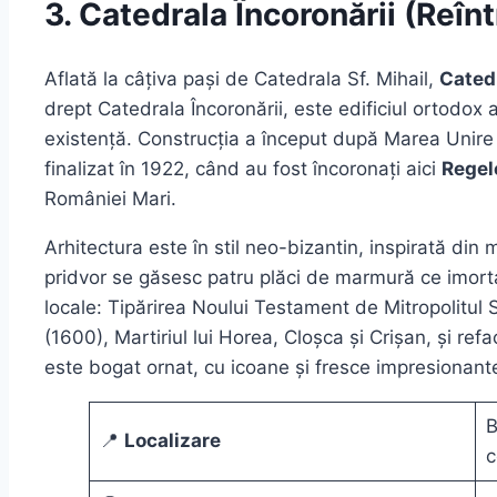
3. Catedrala Încoronării (Reîn
Aflată la câțiva pași de Catedrala Sf. Mihail,
Catedr
drept Catedrala Încoronării, este edificiul ortodox a
existență. Construcția a început după Marea Unire di
finalizat în 1922, când au fost încoronați aici
Regel
României Mari.
Arhitectura este în stil neo-bizantin, inspirată din 
pridvor se găsesc patru plăci de marmură ce imort
locale: Tipărirea Noului Testament de Mitropolitul 
(1600), Martiriul lui Horea, Cloșca și Crișan, și refac
este bogat ornat, cu icoane și fresce impresionant
B
📍
Localizare
c