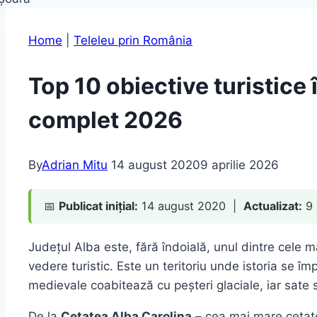
Home
|
Teleleu prin România
Top 10 obiective turistice 
complet 2026
By
Adrian Mitu
14 august 2020
9 aprilie 2026
📅
Publicat inițial:
14 august 2020 |
Actualizat:
9 
Județul Alba este, fără îndoială, unul dintre cele
vedere turistic. Este un teritoriu unde istoria se î
medievale coabitează cu peșteri glaciale, iar sate 
De la
Cetatea Alba Carolina
– cea mai mare cetat