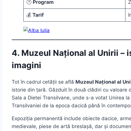
🕐
Program
Z
💰
Tarif
I
4. Muzeul Național al Unirii – i
imagini
Tot în cadrul cetății se află
Muzeul Național al Unir
istorie din țară. Găzduit în două clădiri cu valoare
Sala a Dietei Transilvane, unde s-a votat Unirea la
Transilvaniei de la epoca dacică până în contempo
Expoziția permanentă include obiecte dacice, arme 
medievale, piese de artă breslașă, dar și document