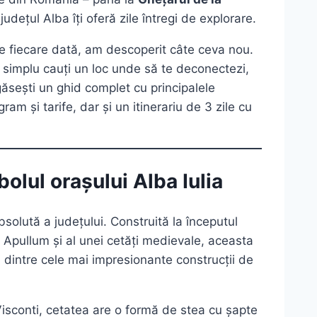
 județul Alba îți oferă zile întregi de explorare.
de fiecare dată, am descoperit câte ceva nou.
i simplu cauți un loc unde să te deconectezi,
găsești un ghid complet cu principalele
ram și tarife, dar și un itinerariu de 3 zile cu
olul orașului Alba Iulia
solută a județului. Construită la începutul
an Apullum și al unei cetăți medievale, aceasta
 dintre cele mai impresionante construcții de
Visconti, cetatea are o formă de stea cu șapte