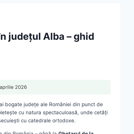
în județul Alba – ghid
aprilie 2026
 mai bogate județe ale României din punct de
mpletește cu natura spectaculoasă, unde cetăți
secuiești cu catedrale ortodoxe.
e din România – până la
Ghețarul de la