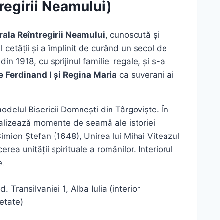
tregirii Neamului)
ala Reîntregirii Neamului
, cunoscută și
l cetății și a împlinit de curând un secol de
n 1918, cu sprijinul familiei regale, și s-a
e Ferdinand I și Regina Maria
ca suverani ai
modelul Bisericii Domnești din Târgoviște. În
alizează momente de seamă ale istoriei
Simion Ștefan (1648), Unirea lui Mihai Viteazul
erea unității spirituale a românilor. Interiorul
e.
d. Transilvaniei 1, Alba Iulia (interior
etate)