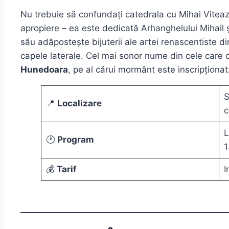
Nu trebuie să confundați catedrala cu Mihai Viteazu
apropiere – ea este dedicată Arhanghelului Mihail ș
său adăpostește bijuterii ale artei renascentiste di
capele laterale. Cel mai sonor nume din cele care o
Hunedoara
, pe al cărui mormânt este inscripționa
S
📍
Localizare
c
L
🕐
Program
1
💰
Tarif
I