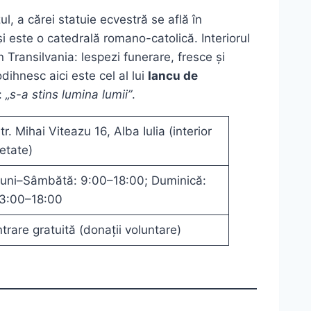
l, a cărei statuie ecvestră se află în
i este o catedrală romano-catolică. Interiorul
n Transilvania: lespezi funerare, fresce și
dihnesc aici este cel al lui
Iancu de
t:
„s-a stins lumina lumii”
.
tr. Mihai Viteazu 16, Alba Iulia (interior
etate)
uni–Sâmbătă: 9:00–18:00; Duminică:
3:00–18:00
ntrare gratuită (donații voluntare)