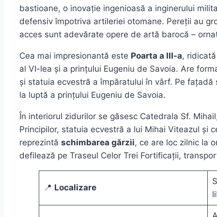
bastioane, o inovație ingenioasă a inginerului mili
defensiv împotriva artileriei otomane. Pereții au gr
acces sunt adevărate opere de artă barocă – ornate
Cea mai impresionantă este
Poarta a III-a
, ridicat
al VI-lea și a prințului Eugeniu de Savoia. Are forma
și statuia ecvestră a împăratului în vârf. Pe fațad
la luptă a prințului Eugeniu de Savoia.
În interiorul zidurilor se găsesc Catedrala Sf. Mihail
Principilor, statuia ecvestră a lui Mihai Viteazul și 
reprezintă
schimbarea gărzii
, ce are loc zilnic la
defilează pe Traseul Celor Trei Fortificații, transpor
S
📍
Localizare
l
A