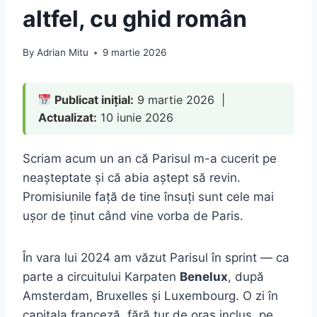
altfel, cu ghid român
By
Adrian Mitu
9 martie 2026
Publicat inițial:
9 martie 2026 |
Actualizat:
10 iunie 2026
Scriam acum un an că Parisul m-a cucerit pe
neașteptate și că abia aștept să revin.
Promisiunile față de tine însuți sunt cele mai
ușor de ținut când vine vorba de Paris.
În vara lui 2024 am văzut Parisul în sprint — ca
parte a circuitului Karpaten
Benelux
, după
Amsterdam, Bruxelles și Luxembourg. O zi în
capitala franceză, fără tur de oraș inclus, pe