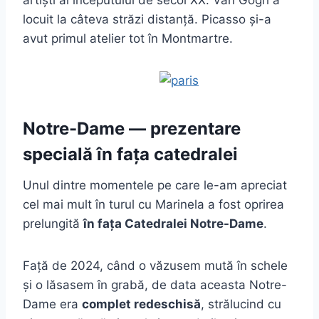
artiști ai începutului de secol XX. Van Gogh a
locuit la câteva străzi distanță. Picasso și-a
avut primul atelier tot în Montmartre.
Notre-Dame — prezentare
specială în fața catedralei
Unul dintre momentele pe care le-am apreciat
cel mai mult în turul cu Marinela a fost oprirea
prelungită
în fața Catedralei Notre-Dame
.
Față de 2024, când o văzusem mută în schele
și o lăsasem în grabă, de data aceasta Notre-
Dame era
complet redeschisă
, strălucind cu