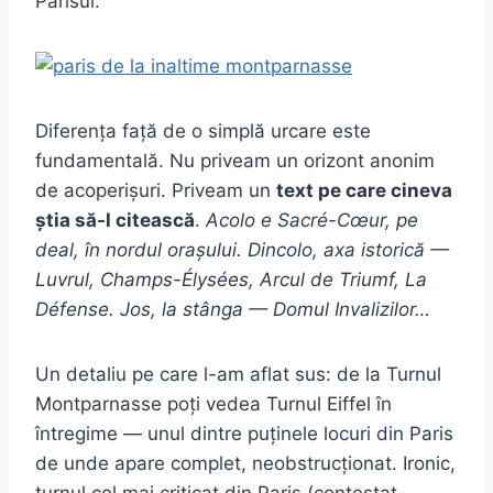
Parisul.
Diferența față de o simplă urcare este
fundamentală. Nu priveam un orizont anonim
de acoperișuri. Priveam un
text pe care cineva
știa să-l citească
.
Acolo e Sacré-Cœur, pe
deal, în nordul orașului. Dincolo, axa istorică —
Luvrul, Champs-Élysées, Arcul de Triumf, La
Défense. Jos, la stânga — Domul Invalizilor…
Un detaliu pe care l-am aflat sus: de la Turnul
Montparnasse poți vedea Turnul Eiffel în
întregime — unul dintre puținele locuri din Paris
de unde apare complet, neobstrucționat. Ironic,