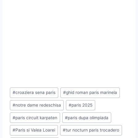
Post
#
croaziera sena paris
#
ghid roman paris marinela
Tags:
#
notre dame redeschisa
#
paris 2025
#
paris circuit karpaten
#
paris dupa olimpiada
#
Paris si Valea Loarei
#
tur nocturn paris trocadero