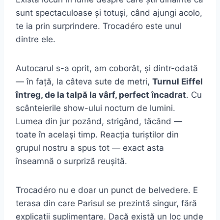
sunt spectaculoase și totuși, când ajungi acolo,
te ia prin surprindere. Trocadéro este unul
dintre ele.
Autocarul s-a oprit, am coborât, și dintr-odată
— în față, la câteva sute de metri,
Turnul Eiffel
întreg, de la talpă la vârf, perfect încadrat
. Cu
scânteierile show-ului nocturn de lumini.
Lumea din jur pozând, strigând, tăcând —
toate în același timp. Reacția turiștilor din
grupul nostru a spus tot — exact asta
înseamnă o surpriză reușită.
Trocadéro nu e doar un punct de belvedere. E
terasa din care Parisul se prezintă singur, fără
explicații suplimentare. Dacă există un loc unde