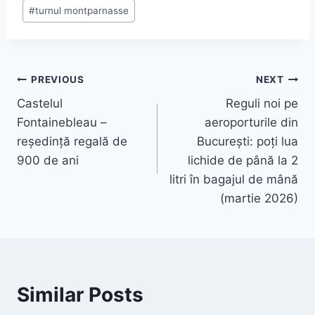
#
turnul montparnasse
Navigare
PREVIOUS
NEXT
Castelul
Reguli noi pe
în
Fontainebleau –
aeroporturile din
articole
reședință regală de
București: poți lua
900 de ani
lichide de până la 2
litri în bagajul de mână
(martie 2026)
Similar Posts