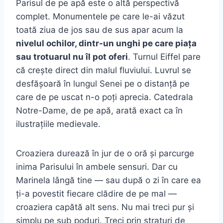
Parisul de pe apă este o altă perspectivă
complet. Monumentele pe care le-ai văzut
toată ziua de jos sau de sus apar acum la
nivelul ochilor, dintr-un unghi pe care piața
sau trotuarul nu îl pot oferi
. Turnul Eiffel pare
că crește direct din malul fluviului. Luvrul se
desfășoară în lungul Senei pe o distanță pe
care de pe uscat n-o poți aprecia. Catedrala
Notre-Dame, de pe apă, arată exact ca în
ilustrațiile medievale.
Croaziera durează în jur de o oră și parcurge
inima Parisului în ambele sensuri. Dar cu
Marinela lângă tine — sau după o zi în care ea
ți-a povestit fiecare clădire de pe mal —
croaziera capătă alt sens. Nu mai treci pur și
simplu pe sub poduri. Treci prin straturi de