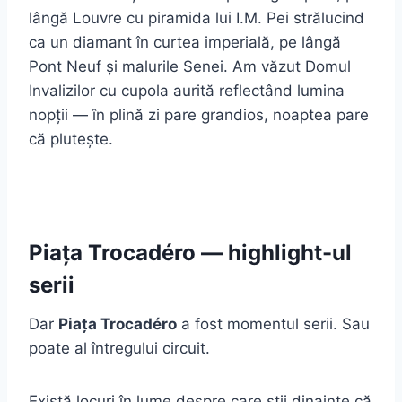
lângă Louvre cu piramida lui I.M. Pei strălucind
ca un diamant în curtea imperială, pe lângă
Pont Neuf și malurile Senei. Am văzut Domul
Invalizilor cu cupola aurită reflectând lumina
nopții — în plină zi pare grandios, noaptea pare
că plutește.
Piața Trocadéro — highlight-ul
serii
Dar
Piața Trocadéro
a fost momentul serii. Sau
poate al întregului circuit.
Există locuri în lume despre care știi dinainte că