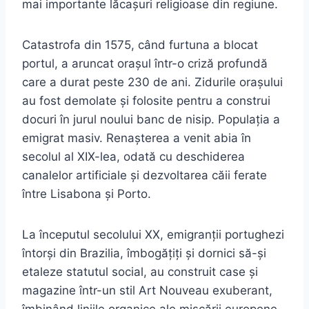
mai importante lăcașuri religioase din regiune.
Catastrofa din 1575, când furtuna a blocat
portul, a aruncat orașul într-o criză profundă
care a durat peste 230 de ani. Zidurile orașului
au fost demolate și folosite pentru a construi
docuri în jurul noului banc de nisip. Populația a
emigrat masiv. Renașterea a venit abia în
secolul al XIX-lea, odată cu deschiderea
canalelor artificiale și dezvoltarea căii ferate
între Lisabona și Porto.
La începutul secolului XX, emigranții portughezi
întorși din Brazilia, îmbogățiți și dornici să-și
etaleze statutul social, au construit case și
magazine într-un stil Art Nouveau exuberant,
îmbinând liniile organice ale mișcării europene