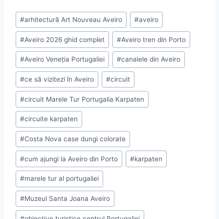
Post
#
arhitectură Art Nouveau Aveiro
#
aveiro
Tags:
#
Aveiro 2026 ghid complet
#
Aveiro tren din Porto
#
Aveiro Veneția Portugaliei
#
canalele din Aveiro
#
ce să vizitezi în Aveiro
#
circuit
#
circuit Marele Tur Portugalia Karpaten
#
circuite karpaten
#
Costa Nova case dungi colorate
#
cum ajungi la Aveiro din Porto
#
karpaten
#
marele tur al portugaliei
#
Muzeul Santa Joana Aveiro
#
obiective turistice centrul Portugaliei