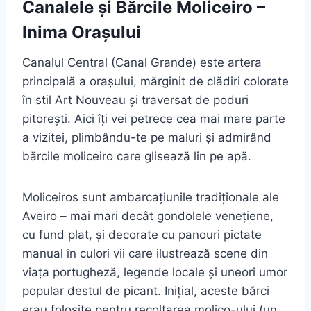
Canalele și Bărcile Moliceiro –
Inima Orașului
Canalul Central (Canal Grande) este artera
principală a orașului, mărginit de clădiri colorate
în stil Art Nouveau și traversat de poduri
pitorești. Aici îți vei petrece cea mai mare parte
a vizitei, plimbându-te pe maluri și admirând
bărcile moliceiro care glisează lin pe apă.
Moliceiros sunt ambarcațiunile tradiționale ale
Aveiro – mai mari decât gondolele venețiene,
cu fund plat, și decorate cu panouri pictate
manual în culori vii care ilustrează scene din
viața portugheză, legende locale și uneori umor
popular destul de picant. Inițial, aceste bărci
erau folosite pentru recoltarea moliço-ului (un