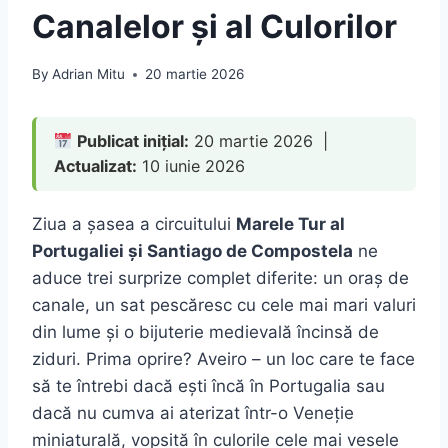
Canalelor și al Culorilor
By
Adrian Mitu
20 martie 2026
Publicat inițial:
20 martie 2026 |
Actualizat:
10 iunie 2026
Ziua a șasea a circuitului
Marele Tur al
Portugaliei și Santiago de Compostela
ne
aduce trei surprize complet diferite: un oraș de
canale, un sat pescăresc cu cele mai mari valuri
din lume și o bijuterie medievală încinsă de
ziduri. Prima oprire? Aveiro – un loc care te face
să te întrebi dacă ești încă în Portugalia sau
dacă nu cumva ai aterizat într-o Veneție
miniaturală, vopsită în culorile cele mai vesele