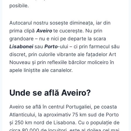
posibile.
Autocarul nostru sosește dimineața, iar din
prima clipă
Aveiro
te cucerește. Nu prin
grandoare – nu e nici pe departe la scara
Lisabonei
sau
Porto
-ului – ci prin farmecul său
discret, prin culorile vibrante ale fațadelor Art
Nouveau și prin reflexiile bărcilor moliceiro în
apele liniștite ale canalelor.
Unde se află Aveiro?
Aveiro se află în centrul Portugaliei, pe coasta
Atlanticului, la aproximativ 75 km sud de Porto
și 250 km nord de Lisabona. Cu o populație de
circa 80.000 de locuitori, este al doilea cel mai