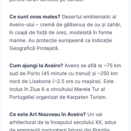
Ce sunt ovos moles?
Desertul emblematic al
Aveiro-ului – cremă de gălbenuș de ou și zahăr,
în coajă de foiță de orez, modelată în forme
marine. Au protecție europeană ca Indicație
Geografică Protejată.
Cum ajungi la Aveiro?
Aveiro se află la ~75 km
sud de Porto (45 minute cu trenul) și ~250 km
nord de Lisabona (~2.5 ore cu mașina). Este
inclus în Ziua 6 a circuitului Marele Tur al
Portugaliei organizat de Karpaten Turism.
Ce este Art Nouveau în Aveiro?
Un val
arhitectural de la începutul secolului XX, adus
de emigranții portughezi întorși din Brazilia.