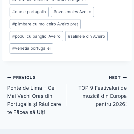
#
orase portugalia
#
ovos moles Aveiro
#
plimbare cu moliceiro Aveiro preț
#
podul cu panglici Aveiro
#
salinele din Aveiro
#
venetia portugaliei
Navigare
PREVIOUS
NEXT
Ponte de Lima – Cel
TOP 9 Festivaluri de
în
Mai Vechi Oraș din
muzică din Europa
articole
Portugalia și Râul care
pentru 2026!
te Făcea să Uiți