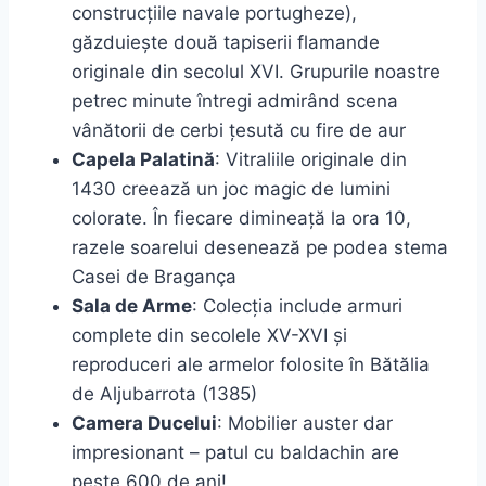
construcțiile navale portugheze),
găzduiește două tapiserii flamande
originale din secolul XVI. Grupurile noastre
petrec minute întregi admirând scena
vânătorii de cerbi țesută cu fire de aur
Capela Palatină
: Vitraliile originale din
1430 creează un joc magic de lumini
colorate. În fiecare dimineață la ora 10,
razele soarelui desenează pe podea stema
Casei de Bragança
Sala de Arme
: Colecția include armuri
complete din secolele XV-XVI și
reproduceri ale armelor folosite în Bătălia
de Aljubarrota (1385)
Camera Ducelui
: Mobilier auster dar
impresionant – patul cu baldachin are
peste 600 de ani!