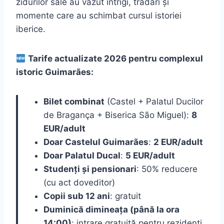
zidurilor sale au văzut intrigi, trădări și
momente care au schimbat cursul istoriei
iberice.
Tarife actualizate 2026 pentru complexul
istoric Guimarães:
Bilet combinat
(Castel + Palatul Ducilor
de Bragança + Biserica São Miguel):
8
EUR/adult
Doar Castelul Guimarães
:
2 EUR/adult
Doar Palatul Ducal
:
5 EUR/adult
Studenți și pensionari
: 50% reducere
(cu act doveditor)
Copii sub 12 ani
: gratuit
Duminică dimineața (până la ora
14:00)
: intrare gratuită pentru rezidenți