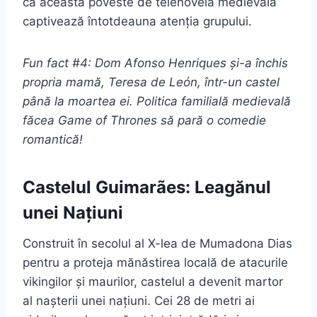
că această poveste de telenovelă medievală
captivează întotdeauna atenția grupului.
Fun fact #4: Dom Afonso Henriques și-a închis
propria mamă, Teresa de León, într-un castel
până la moartea ei. Politica familială medievală
făcea Game of Thrones să pară o comedie
romantică!
Castelul Guimarães: Leagănul
unei Națiuni
Construit în secolul al X-lea de Mumadona Dias
pentru a proteja mănăstirea locală de atacurile
vikingilor și maurilor, castelul a devenit martor
al nașterii unei națiuni. Cei 28 de metri ai