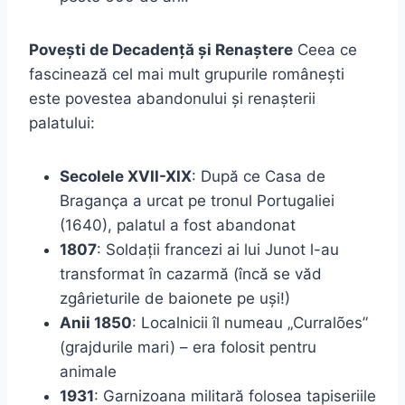
Povești de Decadență și Renaștere
Ceea ce
fascinează cel mai mult grupurile românești
este povestea abandonului și renașterii
palatului:
Secolele XVII-XIX
: După ce Casa de
Bragança a urcat pe tronul Portugaliei
(1640), palatul a fost abandonat
1807
: Soldații francezi ai lui Junot l-au
transformat în cazarmă (încă se văd
zgârieturile de baionete pe uși!)
Anii 1850
: Localnicii îl numeau „Curralões”
(grajdurile mari) – era folosit pentru
animale
1931
: Garnizoana militară folosea tapiseriile