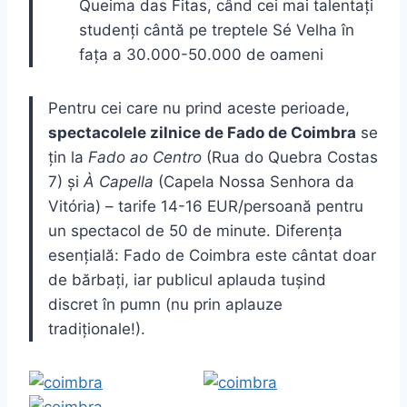
Queima das Fitas, când cei mai talentați
studenți cântă pe treptele Sé Velha în
fața a 30.000-50.000 de oameni
Pentru cei care nu prind aceste perioade,
spectacolele zilnice de Fado de Coimbra
se
țin la
Fado ao Centro
(Rua do Quebra Costas
7) și
À Capella
(Capela Nossa Senhora da
Vitória) – tarife 14-16 EUR/persoană pentru
un spectacol de 50 de minute. Diferența
esențială: Fado de Coimbra este cântat doar
de bărbați, iar publicul aplauda tușind
discret în pumn (nu prin aplauze
tradiționale!).