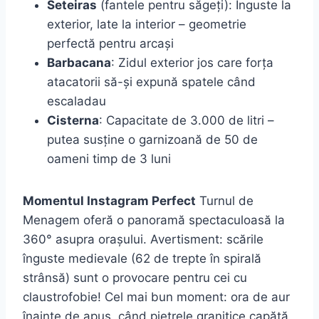
Seteiras
(fantele pentru săgeți): Înguste la
exterior, late la interior – geometrie
perfectă pentru arcași
Barbacana
: Zidul exterior jos care forța
atacatorii să-și expună spatele când
escaladau
Cisterna
: Capacitate de 3.000 de litri –
putea susține o garnizoană de 50 de
oameni timp de 3 luni
Momentul Instagram Perfect
Turnul de
Menagem oferă o panoramă spectaculoasă la
360° asupra orașului. Avertisment: scările
înguste medievale (62 de trepte în spirală
strânsă) sunt o provocare pentru cei cu
claustrofobie! Cel mai bun moment: ora de aur
înainte de apus, când pietrele granitice capătă