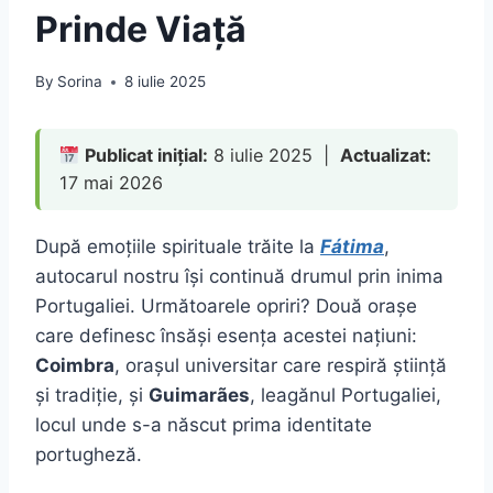
Prinde Viață
By
Sorina
8 iulie 2025
Publicat inițial:
8 iulie 2025 |
Actualizat:
17 mai 2026
După emoțiile spirituale trăite la
Fátima
,
autocarul nostru își continuă drumul prin inima
Portugaliei. Următoarele opriri? Două orașe
care definesc însăși esența acestei națiuni:
Coimbra
, orașul universitar care respiră știință
și tradiție, și
Guimarães
, leagănul Portugaliei,
locul unde s-a născut prima identitate
portugheză.