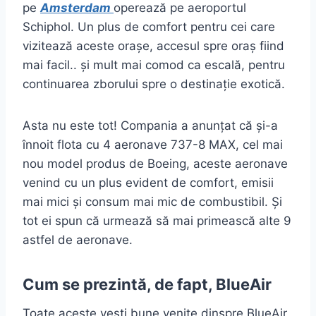
pe
Amsterdam
operează pe aeroportul
Schiphol. Un plus de comfort pentru cei care
vizitează aceste orașe, accesul spre oraș fiind
mai facil.. și mult mai comod ca escală, pentru
continuarea zborului spre o destinație exotică.
Asta nu este tot! Compania a anunțat că și-a
înnoit flota cu 4 aeronave 737-8 MAX, cel mai
nou model produs de Boeing, aceste aeronave
venind cu un plus evident de comfort, emisii
mai mici și consum mai mic de combustibil. Și
tot ei spun că urmează să mai primească alte 9
astfel de aeronave.
Cum se prezintă, de fapt, BlueAir
Toate aceste vești bune venite dinspre BlueAir