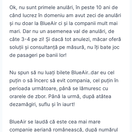
Ok, nu sunt primele anulări, în peste 10 ani de
când lucrez în domeniu am avut zeci de anulări
și nu doar la BlueAir ci și la companii mult mai
mari. Dar nu un asemenea val de anulări, de
câte 3-4 pe zi! Și dacă tot anulezi, măcar oferă
soluții și consultanță pe măsură, nu îți bate joc
de pasageri pe banii lor!
Nu spun să nu luați bilete BlueAir..dar eu cel
puțin o să încerc să evit compania, cel puțin în
perioada următoare, până se lămuresc cu
orarele de zbor. Până la urmă, după atâtea
dezamăgiri, suflu și în iaurt!
BlueAir se laudă că este cea mai mare
companie aeriană românească, după numărul