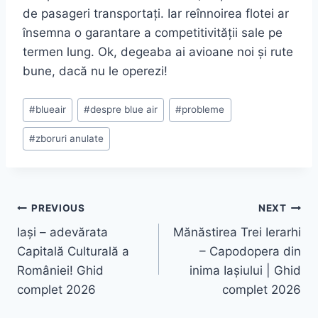
de pasageri transportați. Iar reînnoirea flotei ar
însemna o garantare a competitivității sale pe
termen lung. Ok, degeaba ai avioane noi și rute
bune, dacă nu le operezi!
Post
#
blueair
#
despre blue air
#
probleme
Tags:
#
zboruri anulate
Navigare
PREVIOUS
NEXT
Iași – adevărata
Mănăstirea Trei Ierarhi
în
Capitală Culturală a
– Capodopera din
articole
României! Ghid
inima Iașiului | Ghid
complet 2026
complet 2026