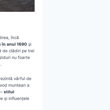
irea, încă
ă în anul 1690
și
 de clădiri pe trei
 ziduri nu foarte
.
ezintă vârful de
oievod muntean a
 —
stilul
e și influențele