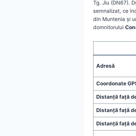
Tg. Jiu (DN67). D
semnalizat, ce in
din Muntenia și u
domnitorului
Con
Adresă
Coordonate GP
Distanță față d
Distanță față d
Distanță față de