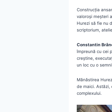
Construcția ansa
valoroși meșteri 
Hurezi să fie nu d
scriptorium, ateli
Constantin Brân
împreună cu cei pa
creștine, executa
un loc cu o semnif
Mănăstirea Hurez
de maici. Astăzi,
complexului.