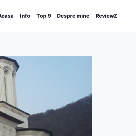
Acasa
Info
Top 9
Despre mine
ReviewZ