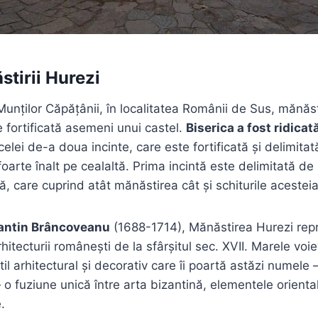
stirii Hurezi
 Munților Căpățânii, în localitatea Românii de Sus, mănăst
e fortificată asemeni unui castel.
Biserica a fost ridicat
 celei de-a doua incinte, care este fortificată și delimitată
 foarte înalt pe cealaltă. Prima incintă este delimitată de
, care cuprind atât mănăstirea cât și schiturile acesteia
antin Brâncoveanu
(1688-1714), Mănăstirea Hurezi repr
arhitecturii românești de la sfârșitul sec. XVII. Marele v
til arhitectural și decorativ care îi poartă astăzi numele
o fuziune unică între arta bizantină, elementele oriental
.