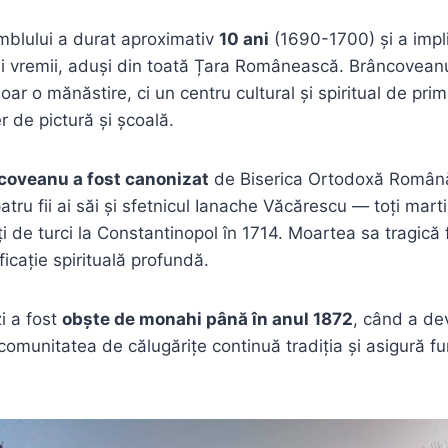
mblului a durat aproximativ
10 ani
(1690-1700) și a impli
ai vremii, aduși din toată Țara Românească. Brâncoveanu
oar o mănăstire, ci un centru cultural și spiritual de pri
er de pictură și școală.
coveanu a fost canonizat
de Biserica Ortodoxă Română
tru fii ai săi și sfetnicul Ianache Văcărescu — toți martir
ți de turci la Constantinopol în 1714. Moartea sa tragică
icație spirituală profundă.
i a fost
obște de monahi până în anul 1872
, când a de
 comunitatea de călugărițe continuă tradiția și asigură f