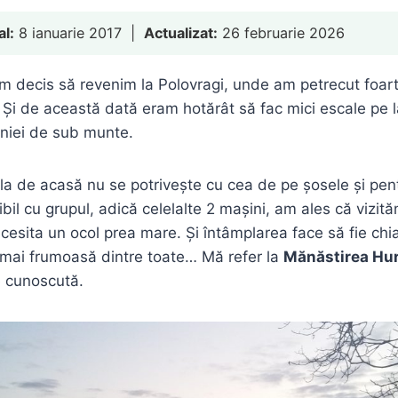
al:
8 ianuarie 2017 |
Actualizat:
26 februarie 2026
m decis să revenim la Polovragi, unde am petrecut foar
. Și de această dată eram hotărât să fac mici escale pe 
eniei de sub munte.
a de acasă nu se potrivește cu cea de pe șosele și pen
bil cu grupul, adică celelalte 2 mașini, am ales că vizit
cesita un ocol prea mare. Și întâmplarea face să fie chi
 mai frumoasă dintre toate… Mă refer la
Mănăstirea Hur
 cunoscută.