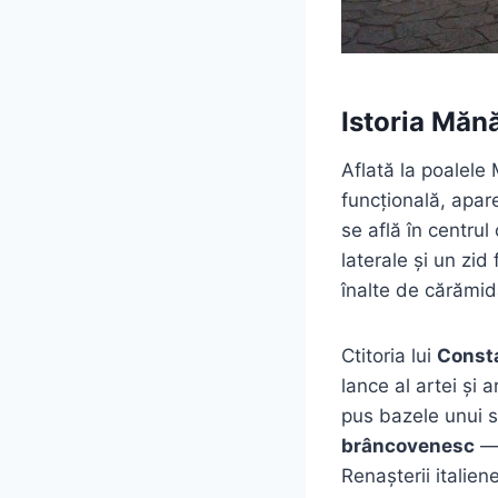
Istoria Mănă
Aflată la poalele
funcțională, apar
se află în centrul
laterale și un zid
înalte de cărămidă
Ctitoria lui
Const
lance al artei și 
pus bazele unui s
brâncovenesc
— 
Renașterii italiene