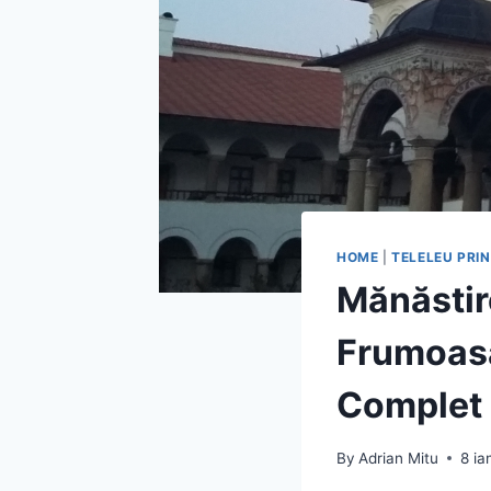
HOME
|
TELELEU PRI
Mănăstir
Frumoasă
Complet
By
Adrian Mitu
8 ia