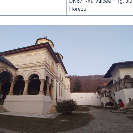
DN67 Rm. Vâlcea – Tg. Jiu,
Horezu