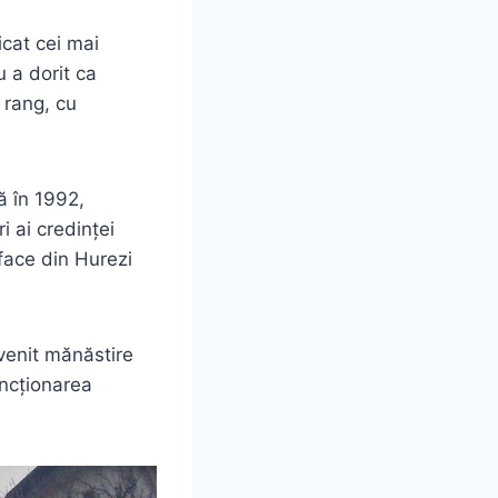
cat cei mai
 a dorit ca
m rang, cu
 în 1992,
i ai credinței
 face din Hurezi
venit mănăstire
uncționarea