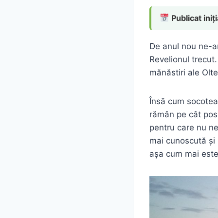
Publicat iniți
De anul nou ne-a
Revelionul trecut
mănăstiri ale Olt
Însă cum socoteal
rămân pe cât posi
pentru care nu ne
mai cunoscută și
așa cum mai este