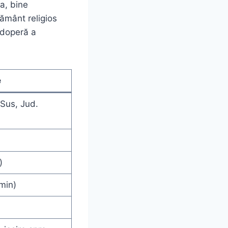
a, bine
ământ religios
odoperă a
e
 Sus, Jud.
)
min)