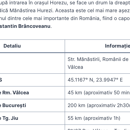
upă intrarea în orașul Horezu, se face un drum la dreapt
dică Mănăstirea Hurezi. Aceasta este cel mai mare așez
nul dintre cele mai importante din România, fiind o cap
stantin Brâncoveanu
.
Detaliu
Informați
Str. Mănăstirii, Românii de
Vâlcea
S
45.1167° N, 23.9947° E
e Rm. Vâlcea
45 km (aproximativ 50 min
e București
200 km (aproximativ 2h30
 Tg. Jiu
55 km (aproximativ 1h)