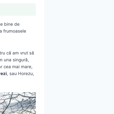
te bine de
la frumoasele
tru că am vrut să
ăm una singură,
ar cea mai mare,
ezi
, sau Horezu,