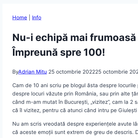
Home
|
Info
Nu-i echipă mai frumoasă ș
Împreună spre 100!
By
Adrian Mitu
25 octombrie 2022
25 octombrie 20
Cam de 10 ani scriu pe blogul ăsta despre locurile 
despre locuri văzute prin România, sau prin alte țări
când m-am mutat în București, „vizitez”, cam la 2 
că îl vizitez, pentru că atunci când intru pe Giule
Nu am scris vreodată despre experiențele avute lâng
că aceste emoții sunt extrem de greu de descris. Da