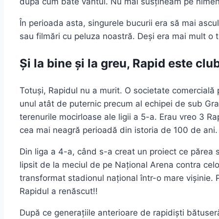
după cum bate vântul. Nu mai susțineam pe nimeni
În perioada asta, singurele bucurii era să mai ascu
sau filmări cu peluza noastră. Deși era mai mult o
Și la bine și la greu, Rapid este clu
Totuși, Rapidul nu a murit. O societate comercială p
unul atât de puternic precum al echipei de sub Gra
terenurile mocirloase ale ligii a 5-a. Erau vreo 3 Ra
cea mai neagră perioadă din istoria de 100 de ani. 
Din liga a 4-a, când s-a creat un proiect ce părea
lipsit de la meciul de pe Național Arena contra cel
transformat stadionul național într-o mare vișinie. 
Rapidul a renăscut!!
După ce generațiile anterioare de rapidiști bătuser