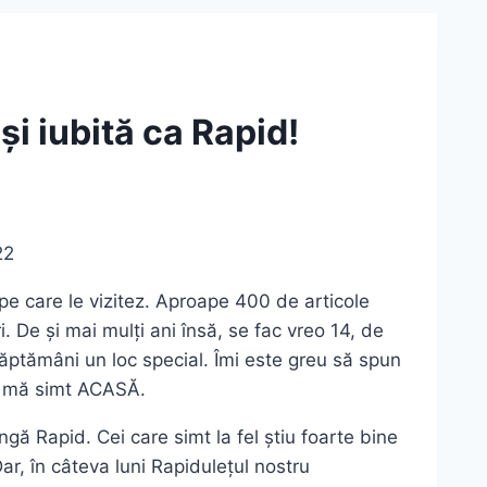
i iubită ca Rapid!
22
pe care le vizitez. Aproape 400 de articole
. De și mai mulți ani însă, se fac vreo 14, de
săptămâni un loc special. Îmi este greu să spun
ști mă simt ACASĂ.
ă Rapid. Cei care simt la fel știu foarte bine
r, în câteva luni Rapidulețul nostru