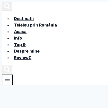
Skip
to
content
Destinatii
Teleleu prin România
Acasa
Info
Top 9
Despre mine
ReviewZ