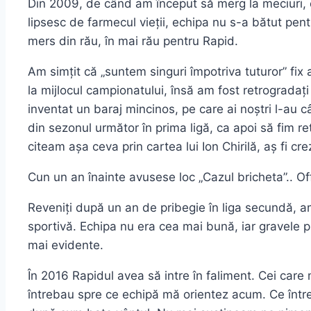
Din 2009, de când am început să merg la meciuri,
lipsesc de farmecul vieții, echipa nu s-a bătut pentr
mers din rău, în mai rău pentru Rapid.
Am simțit că „suntem singuri împotriva tuturor” fi
la mijlocul campionatului, însă am fost retrogradați
inventat un baraj mincinos, pe care ai noștri l-au 
din sezonul următor în prima ligă, ca apoi să fim ret
citeam așa ceva prin cartea lui Ion Chirilă, aș fi cre
Cun un an înainte avusese loc „Cazul bricheta”.. O
Reveniți după un an de pribegie în liga secundă, 
sportivă. Echipa nu era cea mai bună, iar gravele p
mai evidente.
În 2016 Rapidul avea să intre în faliment. Cei car
întrebau spre ce echipă mă orientez acum. Ce între