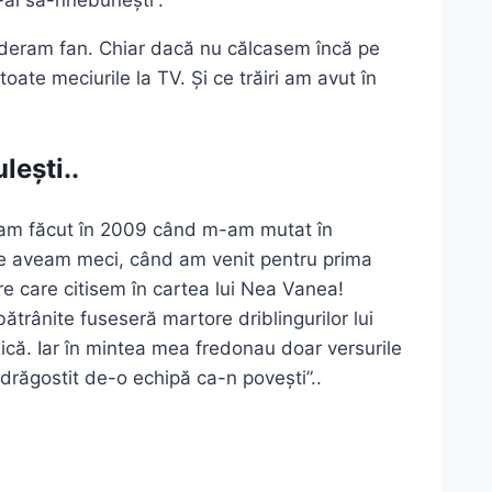
i-ai să-nnebunești”.
ideram fan. Chiar dacă nu călcasem încă pe
ate meciurile la TV. Și ce trăiri am avut în
lești..
 l-am făcut în 2009 când m-am mutat în
ine aveam meci, când am venit pentru prima
re care citisem în cartea lui Nea Vanea!
mbătrânite fuseseră martore driblingurilor lui
 Rică. Iar în mintea mea fredonau doar versurile
răgostit de-o echipă ca-n povești”..