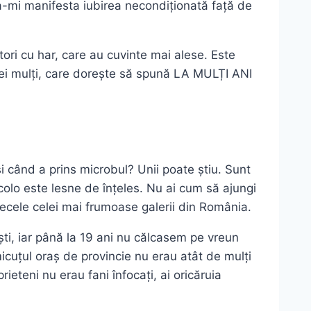
a-mi manifesta iubirea necondiționată față de
iitori cu har, care au cuvinte mai alese. Este
 cei mulți, care dorește să spună LA MULȚI ANI
și când a prins microbul? Unii poate știu. Sunt
Acolo este lesne de înțeles. Nu ai cum să ajungi
tecele celei mai frumoase galerii din România.
i, iar până la 19 ani nu călcasem pe vreun
micuțul oraș de provincie nu erau atât de mulți
ieteni nu erau fani înfocați, ai oricăruia