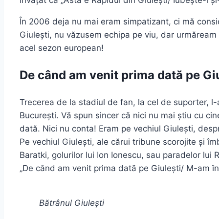
învățat că „Ăsta e Rapidul din Giulești/ Iubește-l ș
În 2006 deja nu mai eram simpatizant, ci mă cons
Giulești, nu văzusem echipa pe viu, dar urmăream to
acel sezon european!
De când am venit prima dată pe Giu
Trecerea de la stadiul de fan, la cel de suporter,
București. Vă spun sincer că nici nu mai știu cu c
dată. Nici nu conta! Eram pe vechiul Giulești, desp
Pe vechiul Giulești, ale cărui tribune scorojite și î
Baratki, golurilor lui Ion Ionescu, sau paradelor lui
„De când am venit prima dată pe Giulești/ M-am înd
Bătrânul Giulești