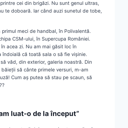
rintre cei din brigăzi. Nu sunt genul ultras,
c nu te doboară. Iar când auzi sunetul de tobe,
a primul meci de handbal, în Polivalentă.
chipa CSM-ului, în Supercupa României.
 în acea zi. Nu am mai găsit loc în
ndoială că toată sala o să fie vișinie.
să văd, din exterior, galeria noastră. Din
 băieții să cânte primele versuri, m-am
eluză! Cum aș putea să stau pe scaun, să
ă??
am luat-o de la început”