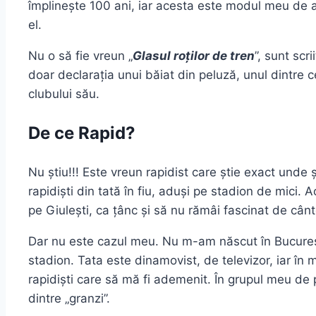
împlinește 100 ani, iar acesta este modul meu de 
el.
Nu o să fie vreun „
Glasul roților de tren
”, sunt scr
doar declarația unui băiat din peluză, unul dintre
clubului său.
De ce Rapid?
Nu știu!!! Este vreun rapidist care știe exact unde 
rapidiști din tată în fiu, aduși pe stadion de mici. 
pe Giulești, ca țânc și să nu rămâi fascinat de cân
Dar nu este cazul meu. Nu m-am născut în Bucureșt
stadion. Tata este dinamovist, de televizor, iar în 
rapidiști care să mă fi ademenit. În grupul meu de pr
dintre „granzi”.