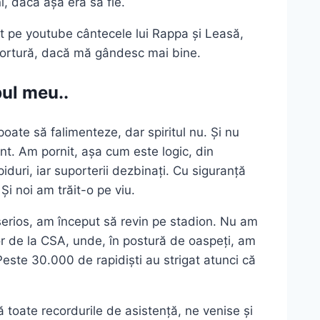
, dacă așa era să fie.
lt pe youtube cântecele lui Rappa și Leasă,
 tortură, dacă mă gândesc mai bine.
bul meu..
oate să falimenteze, dar spiritul nu. Și nu
nt. Am pornit, așa cum este logic, din
piduri, iar suporterii dezbinați. Cu siguranță
Și noi am trăit-o pe viu.
 serios, am început să revin pe stadion. Nu am
or de la CSA, unde, în postură de oaspeți, am
Peste 30.000 de rapidiști au strigat atunci că
ă toate recordurile de asistență, ne venise și