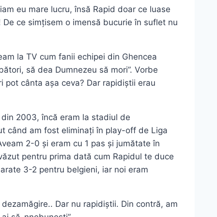
tiam eu mare lucru, însă Rapid doar ce luase
! De ce simțisem o imensă bucurie în suflet nu
eam la TV cum fanii echipei din Ghencea
sărbători, să dea Dumnezeu să mori”. Vorbe
ri pot cânta așa ceva? Dar rapidiștii erau
 din 2003, încă eram la stadiul de
t când am fost eliminați în play-off de Liga
 Aveam 2-0 și eram cu 1 pas și jumătate în
am văzut pentru prima dată cum Rapidul te duce
 arate 3-2 pentru belgieni, iar noi eram
ezamăgire.. Dar nu rapidiștii. Din contră, am