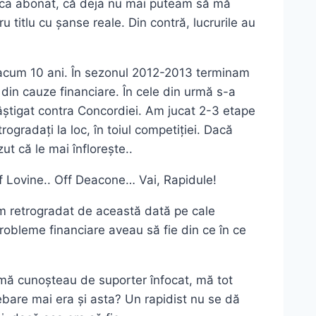
 ca abonat, că deja nu mai puteam să mă
u titlu cu șanse reale. Din contră, lucrurile au
x acum 10 ani. În sezonul 2012-2013 terminam
 din cauze financiare. În cele din urmă s-a
câștigat contra Concordiei. Am jucat 2-3 etape
rogradați la loc, în toiul competiției. Dacă
zut că le mai înflorește..
ff Lovine.. Off Deacone… Vai, Rapidule!
am retrogradat de această dată pe cale
robleme financiare aveau să fie din ce în ce
e mă cunoșteau de suporter înfocat, mă tot
bare mai era și asta? Un rapidist nu se dă