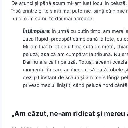
De atunci și până acum mi-am luat locul în peluză, p
însă printre ei te simți mai puternic, simți că nimi
nu ai cum să nu te dai mai aproape.
Întâmplare
: în urmă cu puțin timp, am mers l
Juca Rapid, proaspăt campioană la fete, cu e
Mi-am luat bilet pe ultima sută de metri, chiar
peluză, așa că am cumpărat la tribună. Nu era î
Dar nu era ca în peluză. Totuși, aveam ocazia 
momentul în care au început să bată tobele și
dezlipit instant de scaun și am mers lângă p
privesc meciul liniștit, când peluza nord cânt
„Am căzut, ne-am ridicat și mereu 