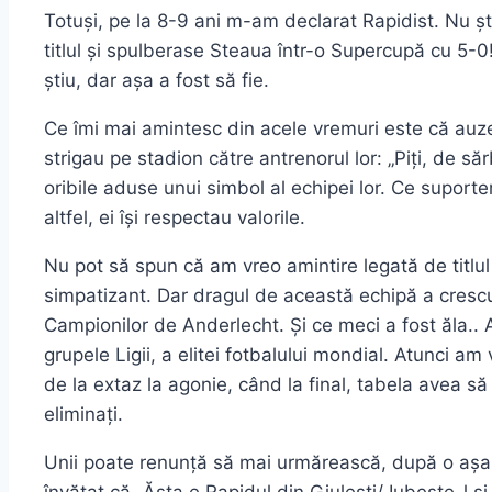
Totuși, pe la 8-9 ani m-am declarat Rapidist. Nu ș
titlul și spulberase Steaua într-o Supercupă cu 5-0
știu, dar așa a fost să fie.
Ce îmi mai amintesc din acele vremuri este că auz
strigau pe stadion către antrenorul lor: „Piți, de 
oribile aduse unui simbol al echipei lor. Ce suporte
altfel, ei își respectau valorile.
Nu pot să spun că am vreo amintire legată de titlul
simpatizant. Dar dragul de această echipă a crescu
Campionilor de Anderlecht. Și ce meci a fost ăla..
grupele Ligii, a elitei fotbalului mondial. Atunci 
de la extaz la agonie, când la final, tabela avea să
eliminați.
Unii poate renunță să mai urmărească, după o așa d