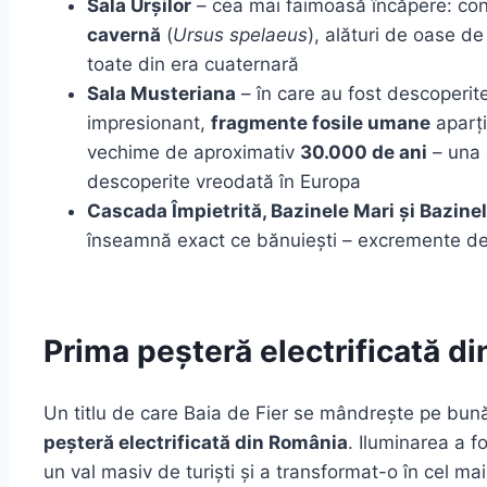
Sala Urșilor
– cea mai faimoasă încăpere: conț
cavernă
(
Ursus spelaeus
), alături de oase de 
toate din era cuaternară
Sala Musteriana
– în care au fost descoperite 
impresionant,
fragmente fosile umane
aparț
vechime de aproximativ
30.000 de ani
– una 
descoperite vreodată în Europa
Cascada Împietrită, Bazinele Mari și Bazine
înseamnă exact ce bănuiești – excremente de l
Prima peșteră electrificată d
Un titlu de care Baia de Fier se mândrește pe bun
peșteră electrificată din România
. Iluminarea a f
un val masiv de turiști și a transformat-o în cel mai