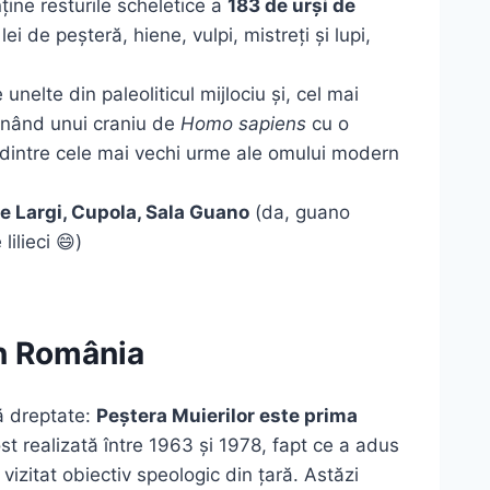
ine resturile scheletice a
183 de urși de
lei de peșteră, hiene, vulpi, mistreți și lupi,
unelte din paleoliticul mijlociu și, cel mai
inând unui craniu de
Homo sapiens
cu o
dintre cele mai vechi urme ale omului modern
le Largi, Cupola, Sala Guano
(da, guano
ilieci 😄)
in România
ă dreptate:
Peștera Muierilor este prima
ost realizată între 1963 și 1978, fapt ce a adus
 vizitat obiectiv speologic din țară. Astăzi