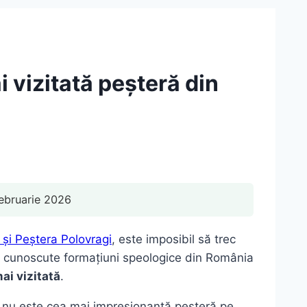
i vizitată peșteră din
ebruarie 2026
și Peștera Polovragi
, este imposibil să trec
ai cunoscute formațiuni speologice din România
ai vizitată
.
er, nu este cea mai impresionantă peșteră pe