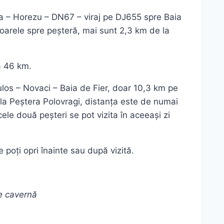
a – Horezu – DN67 – viraj pe DJ655 spre Baia
oarele spre peșteră, mai sunt 2,3 km de la
a 46 km.
ulos – Novaci – Baia de Fier, doar 10,3 km pe
 la Peștera Polovragi, distanța este de numai
ele două peșteri se pot vizita în aceeași zi
 poți opri înainte sau după vizită.
e cavernă