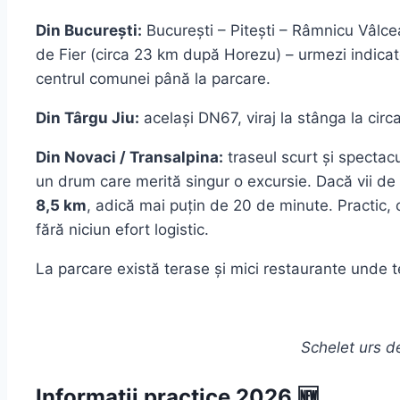
Din București:
București – Pitești – Râmnicu Vâlce
de Fier (circa 23 km după Horezu) – urmezi indicat
centrul comunei până la parcare.
Din Târgu Jiu:
același DN67, viraj la stânga la circ
Din Novaci / Transalpina:
traseul scurt și spectac
un drum care merită singur o excursie. Dacă vii de
8,5 km
, adică mai puțin de 20 de minute. Practic, c
fără niciun efort logistic.
La parcare există terase și mici restaurante unde te
Schelet urs d
Informații practice 2026 🆕