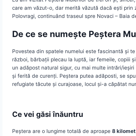
care am văzut-o, dar merită văzută dacă ești prin 
Polovragi, continuând traseul spre Novaci – Baia de
De ce se numește Peștera Mui
Povestea din spatele numelui este fascinantă și te 
război, bărbații plecau la luptă, iar femeile, copiii ș
un adăpost natural sigur, cu mai multe intrări/ieșir
și ferită de curenți. Peștera putea adăposti, se s
refugiate tăcute și curajoase, locul și-a căpătat nu
Ce vei găsi înăuntru
Peștera are o lungime totală de aproape
8 kilometr