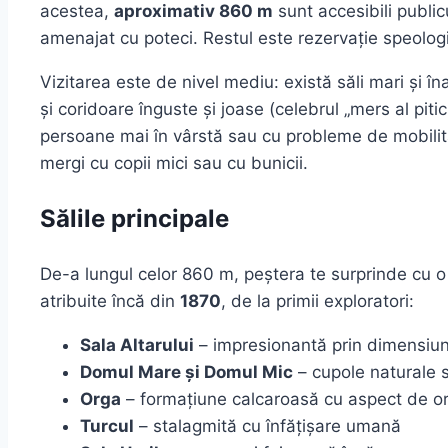
acestea,
aproximativ 860 m
sunt accesibili publicu
amenajat cu poteci. Restul este rezervație speologic
Vizitarea este de nivel mediu: există săli mari și în
și coridoare înguste și joase (celebrul „mers al pitic
persoane mai în vârstă sau cu probleme de mobilitat
mergi cu copii mici sau cu bunicii.
Sălile principale
De-a lungul celor 860 m, peștera te surprinde cu o 
atribuite încă din
1870
, de la primii exploratori:
Sala Altarului
– impresionantă prin dimensiuni 
Domul Mare și Domul Mic
– cupole naturale 
Orga
– formațiune calcaroasă cu aspect de or
Turcul
– stalagmită cu înfățișare umană