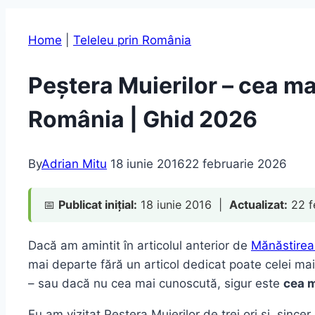
Home
|
Teleleu prin România
Peștera Muierilor – cea ma
România | Ghid 2026
By
Adrian Mitu
18 iunie 2016
22 februarie 2026
📅
Publicat inițial:
18 iunie 2016 |
Actualizat:
22 f
Dacă am amintit în articolul anterior de
Mănăstirea 
mai departe fără un articol dedicat poate celei m
– sau dacă nu cea mai cunoscută, sigur este
cea m
Eu am vizitat Peștera Muierilor de trei ori și, sinc