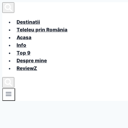
Skip
to
content
Destinatii
Teleleu prin România
Acasa
Info
Top 9
Despre mine
ReviewZ