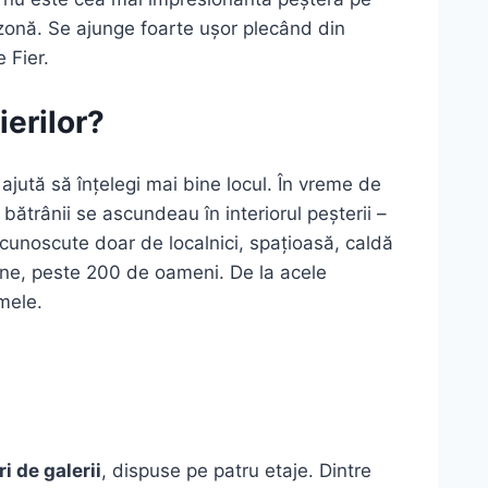
zonă. Se ajunge foarte ușor plecând din
 Fier.
erilor?
ajută să înțelegi mai bine locul. În vreme de
i bătrânii se ascundeau în interiorul peșterii –
i cunoscute doar de localnici, spațioasă, caldă
pune, peste 200 de oameni. De la acele
mele.
i de galerii
, dispuse pe patru etaje. Dintre