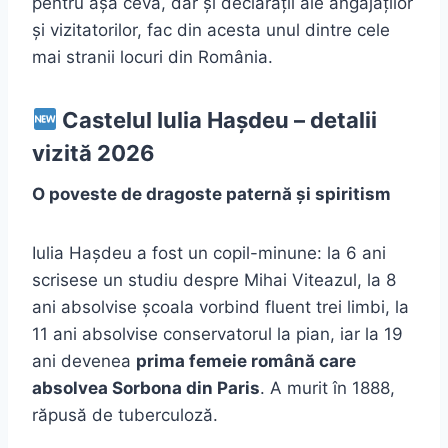
pentru așa ceva, dar și declarații ale angajaților
și vizitatorilor, fac din acesta unul dintre cele
mai stranii locuri din România.
Castelul Iulia Hașdeu – detalii
vizită 2026
O poveste de dragoste paternă și spiritism
Iulia Hașdeu a fost un copil-minune: la 6 ani
scrisese un studiu despre Mihai Viteazul, la 8
ani absolvise școala vorbind fluent trei limbi, la
11 ani absolvise conservatorul la pian, iar la 19
ani devenea
prima femeie română care
absolvea Sorbona din Paris
. A murit în 1888,
răpusă de tuberculoză.