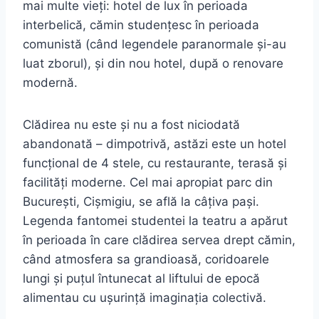
mai multe vieți: hotel de lux în perioada
interbelică, cămin studențesc în perioada
comunistă (când legendele paranormale și-au
luat zborul), și din nou hotel, după o renovare
modernă.
Clădirea nu este și nu a fost niciodată
abandonată – dimpotrivă, astăzi este un hotel
funcțional de 4 stele, cu restaurante, terasă și
facilități moderne. Cel mai apropiat parc din
București, Cișmigiu, se află la câțiva pași.
Legenda fantomei studentei la teatru a apărut
în perioada în care clădirea servea drept cămin,
când atmosfera sa grandioasă, coridoarele
lungi și puțul întunecat al liftului de epocă
alimentau cu ușurință imaginația colectivă.