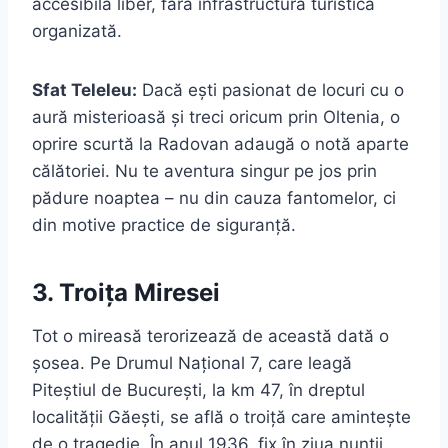
accesibilă liber, fără infrastructură turistică
organizată.
Sfat Teleleu:
Dacă ești pasionat de locuri cu o
aură misterioasă și treci oricum prin Oltenia, o
oprire scurtă la Radovan adaugă o notă aparte
călătoriei. Nu te aventura singur pe jos prin
pădure noaptea – nu din cauza fantomelor, ci
din motive practice de siguranță.
3. Troița Miresei
Tot o mireasă terorizează de această dată o
șosea. Pe Drumul Național 7, care leagă
Piteștiul de București, la km 47, în dreptul
localității Găești, se află o troiță care amintește
de o tragedie. În anul 1936, fix în ziua nunții