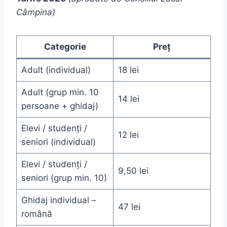
Câmpina)
Categorie
Preț
Adult (individual)
18 lei
Adult (grup min. 10
14 lei
persoane + ghidaj)
Elevi / studenți /
12 lei
seniori (individual)
Elevi / studenți /
9,50 lei
seniori (grup min. 10)
Ghidaj individual –
47 lei
română