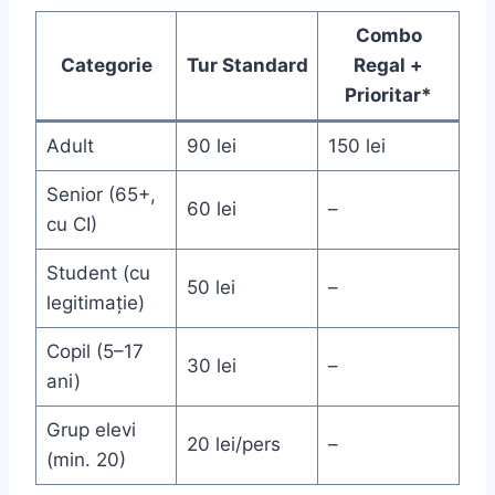
Combo
Categorie
Tur Standard
Regal +
Prioritar*
Adult
90 lei
150 lei
Senior (65+,
60 lei
–
cu CI)
Student (cu
50 lei
–
legitimație)
Copil (5–17
30 lei
–
ani)
Grup elevi
20 lei/pers
–
(min. 20)