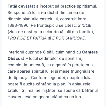
Tatăl devastat a început să practice spiritismul.
Se spune că Iulia i-a dictat din lumea de
dincolo planurile castelului, construit între
1893–1896. Pe frontispiciu se citesc:
2 IULIE
(ziua de naștere a celor două Iulii din familie),
PRO FIDE ET PATRIA
și
E PUR SI MUOVE
.
Interiorul cuprinde 6 săli, culminând cu
Camera
Obscură
– locul ședințelor de spiritism,
complet întunecată, cu o gaură în perete prin
care apărea spiritul Iuliei și mese triunghiulare
de tip ouija. Conform legendei, noaptea Iulia
poate fi auzită cântând la pian, în aplauzele
tatălui. Și, mai neliniștitor: se spune că bătrânul
Hașdeu iese pe geam urlând ca un lup.