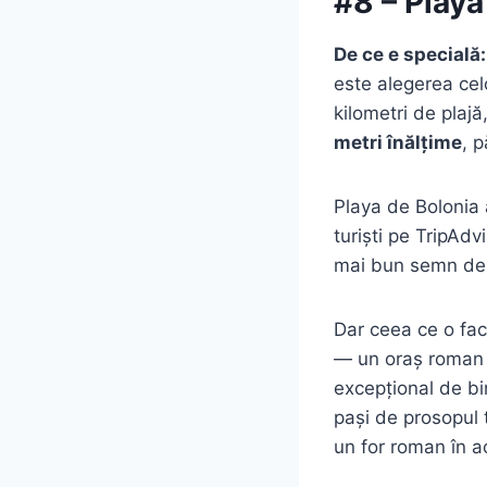
#8 – Playa
De ce e specială:
este alegerea cel
kilometri de plaj
metri înălțime
, 
Playa de Bolonia 
turiști pe TripAdv
mai bun semn de ca
Dar ceea ce o fa
— un oraș roman an
excepțional de bi
pași de prosopul t
un for roman în a