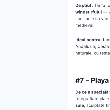
De știut:
Tarifa, 
windsurfului
— vâ
sporturile cu vânt
medieval.
Ideal pentru:
fami
Andaluzia, Costa 
naturale, cu rest
#7 – Playa
De ce e specială:
fotografiate plaje
sale
, sculptate t