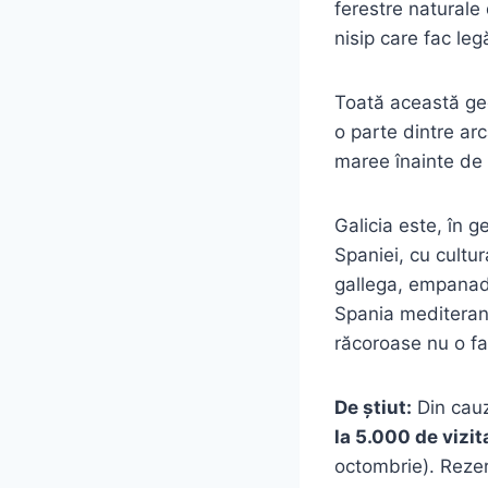
ferestre naturale 
nisip care fac le
Toată această ge
o parte dintre arc
maree înainte de 
Galicia este, în g
Spaniei, cu cultu
gallega, empanadas
Spania mediterane
răcoroase nu o fac
De știut:
Din cauza
la 5.000 de vizita
octombrie). Rezer