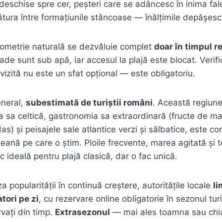
deschise spre cer, peșteri care se adâncesc în inima fale
gătura între formațiunile stâncoase — înălțimile depășes
ometrie naturală se dezvăluie complet
doar în timpul r
ade sunt sub apă, iar accesul la plajă este blocat. Verif
vizită nu este un sfat opțional — este obligatoriu.
eneral,
subestimată de turiștii români
. Această regiune
ra sa celtică, gastronomia sa extraordinară (fructe de ma
) și peisajele sale atlantice verzi și sălbatice, este co
ană pe care o știm. Ploile frecvente, marea agitată și 
 ideală pentru plajă clasică, dar o fac unică.
 popularității în continuă creștere, autoritățile locale
li
tori pe zi
, cu rezervare online obligatorie în sezonul tur
vați din timp.
Extrasezonul
— mai ales toamna sau chia