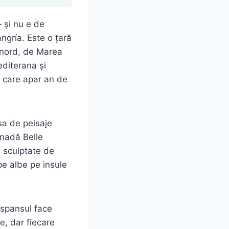
 și nu e de
ngría. Este o țară
i nord, de Marea
diterana și
e care apar an de
sa de peisaje
enadă Belle
e sculptate de
pe albe pe insule
uspansul face
e, dar fiecare