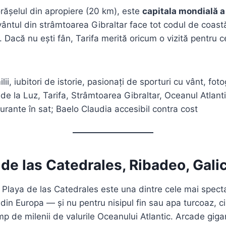
orășelul din apropiere (20 km), este
capitala mondială a 
ntul din strâmtoarea Gibraltar face tot codul de coast
. Dacă nu ești fân, Tarifa merită oricum o vizită pentru c
lii, iubitori de istorie, pasionați de sporturi cu vânt, fot
de la Luz, Tarifa, Strâmtoarea Gibraltar, Oceanul Atlant
aurante în sat; Baelo Claudia accesibil contra cost
 de las Catedrales, Ribadeo, Gali
Playa de las Catedrales este una dintre cele mai spect
 din Europa — și nu pentru nisipul fin sau apa turcoaz, c
imp de milenii de valurile Oceanului Atlantic. Arcade giga