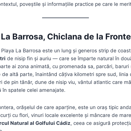
extul, poveștile și informațiile practice pe care le meri
 La Barrosa, Chiclana de la Fronte
Playa La Barrosa este un lung și generos strip de coa
tri
de nisip fin și auriu — care se împarte natural în do
 parte ai zona animată, cu promenada sa, parcări, baruri 
 de altă parte, înaintând câțiva kilometri spre sud, linia
 de pin tânăr, dune de nisip viu, vântul atlantic care mă
 în spatele celei amenajate.
ontera, orășelul de care aparține, este un oraș tipic an
curți cu flori, vinuri locale excelente și mâncare de mar
rcul Natural al Golfului Cádiz
, ceea ce asigură protecți
e.