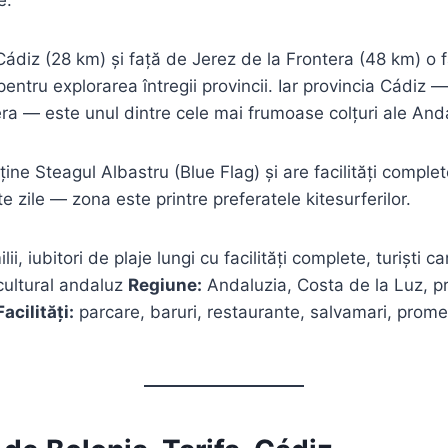
Cádiz (28 km) și față de Jerez de la Frontera (48 km) o 
entru explorarea întregii provincii. Iar provincia Cádiz —
era — este unul dintre cele mai frumoase colțuri ale Anda
ine Steagul Albastru (Blue Flag) și are facilități complet
e zile — zona este printre preferatele kitesurferilor.
lii, iubitori de plaje lungi cu facilități complete, turiști
 cultural andaluz
Regiune:
Andaluzia, Costa de la Luz, pr
Facilități:
parcare, baruri, restaurante, salvamari, prom