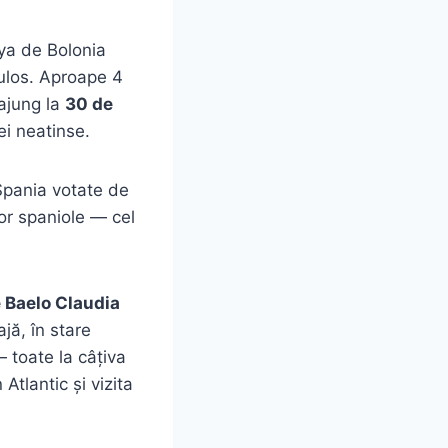
ya de Bolonia
culos. Aproape 4
 ajung la
30 de
ei neatinse.
Spania votate de
lor spaniole — cel
 Baelo Claudia
jă, în stare
 toate la câțiva
Atlantic și vizita