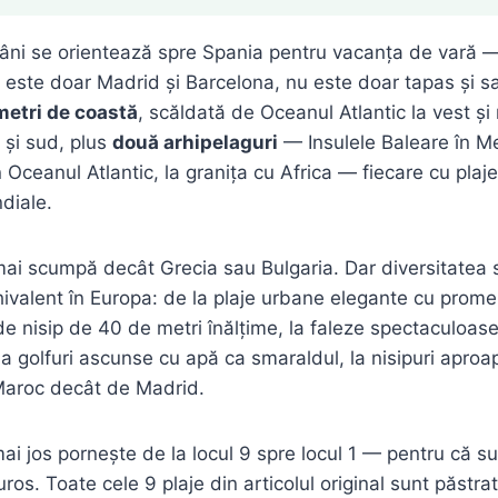
âni se orientează spre Spania pentru vacanța de vară —
 este doar Madrid și Barcelona, nu este doar tapas și sa
metri de coastă
, scăldată de Oceanul Atlantic la vest ș
 și sud, plus
două arhipelaguri
— Insulele Baleare în Me
n Oceanul Atlantic, la granița cu Africa — fiecare cu plaj
diale.
ai scumpă decât Grecia sau Bulgaria. Dar diversitatea 
ivalent în Europa: de la plaje urbane elegante cu prom
e nisip de 40 de metri înălțime, la faleze spectaculoas
la golfuri ascunse cu apă ca smaraldul, la nisipuri aproa
aroc decât de Madrid.
i jos pornește de la locul 9 spre locul 1 — pentru că s
ros. Toate cele 9 plaje din articolul original sunt păstrat