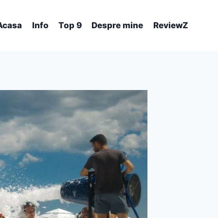
Acasa
Info
Top 9
Despre mine
ReviewZ