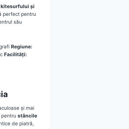
kitesurfului și
ă perfect pentru
entrul său
ografi
Regiune:
ic
Facilități:
cia
aculoase și mai
i pentru
stâncile
ntice de piatră,