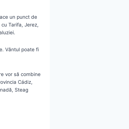
face un punct de
 cu Tarifa, Jerez,
luziei.
e. Vântul poate fi
 care vor să combine
ovincia Cádiz,
enadă, Steag