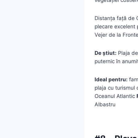
Distanța față de 
plecare excelent p
Vejer de la Front
De știut:
Plaja deț
puternic în anumit
Ideal pentru:
fami
plaja cu turismul
Oceanul Atlantic
Albastru