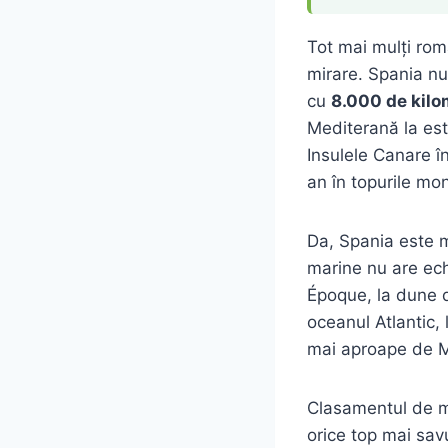
Tot mai mulți rom
mirare. Spania nu
cu
8.000 de kilo
Mediterană la est
Insulele Canare î
an în topurile mon
Da, Spania este m
marine nu are ech
Époque, la dune d
oceanul Atlantic, 
mai aproape de M
Clasamentul de ma
orice top mai savu