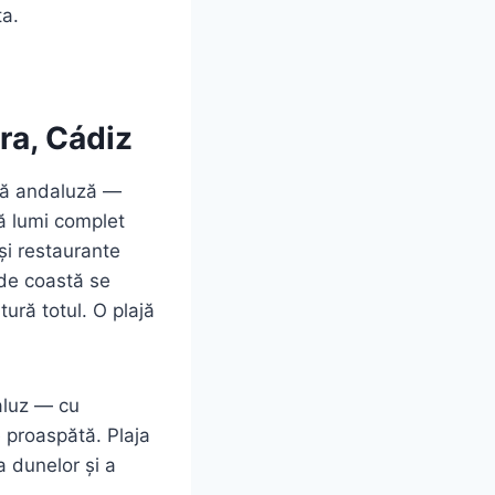
ta.
ra, Cádiz
stă andaluză —
uă lumi complet
și restaurante
 de coastă se
tură totul. O plajă
daluz — cu
e proaspătă. Plaja
a dunelor și a