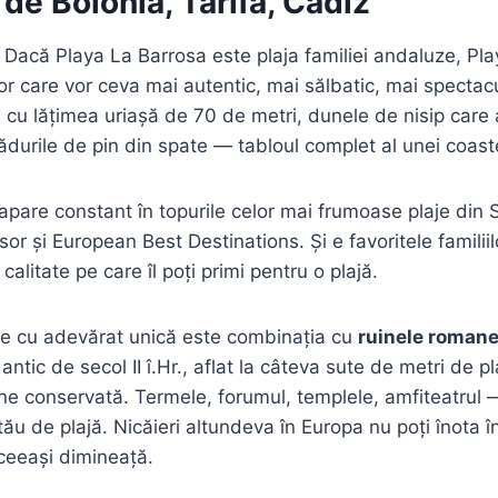
 de Bolonia, Tarifa, Cádiz
Dacă Playa La Barrosa este plaja familiei andaluze, Pla
or care vor ceva mai autentic, mai sălbatic, mai specta
ă, cu lățimea uriașă de 70 de metri, dunele de nisip care
pădurile de pin din spate — tabloul complet al unei coast
apare constant în topurile celor mai frumoase plaje din 
isor și European Best Destinations. Și e favoritele familii
litate pe care îl poți primi pentru o plajă.
ce cu adevărat unică este combinația cu
ruinele romane
tic de secol II î.Hr., aflat la câteva sute de metri de pla
ne conservată. Termele, forumul, templele, amfiteatrul —
ău de plajă. Nicăieri altundeva în Europa nu poți înota în 
ceeași dimineață.