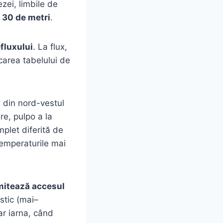
zei, limbile de
c
30 de metri
.
efluxului
. La flux,
icarea tabelului de
 din nord-vestul
re, pulpo a la
mplet diferită de
temperaturile mai
mitează accesul
istic (mai–
r iarna, când