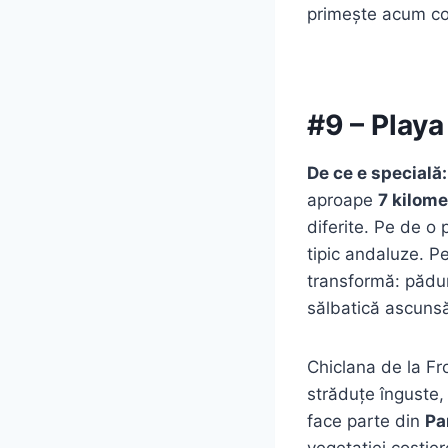
primește acum cont
#9 – Playa
De ce e specială:
aproape
7 kilome
diferite. Pe de o
tipic andaluze. Pe
transformă: păduri
sălbatică ascunsă
Chiclana de la Fr
străduțe înguste, 
face parte din
Pa
vegetației costier