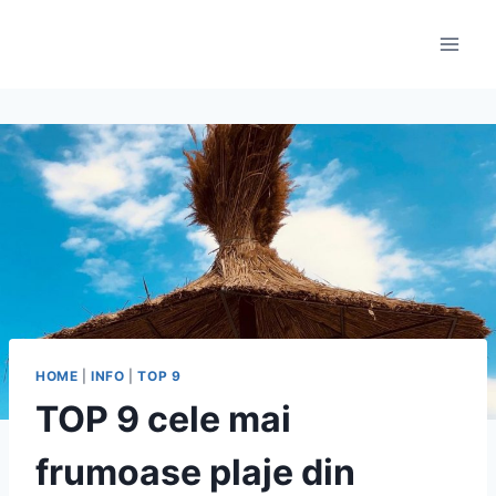
Skip
to
content
HOME
|
INFO
|
TOP 9
TOP 9 cele mai
frumoase plaje din