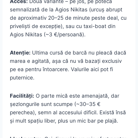
Acces:
Două variante – pe jos, pe poteca
semnalizată de la Agios Nikitas (urcuș abrupt
de aproximativ 20–25 de minute peste deal, cu
priveliști de excepție), sau cu taxi-boat din
Agios Nikitas (~3 €/persoană).
Atenție:
Ultima cursă de barcă nu pleacă dacă
marea e agitată, așa că nu vă bazați exclusiv
pe ea pentru întoarcere. Valurile aici pot fi
puternice.
Facilități:
O parte mică este amenajată, dar
șezlongurile sunt scumpe (~30–35 €
perechea), semn al accesului dificil. Există însă
și mult spațiu liber, plus un mic bar pe plajă.