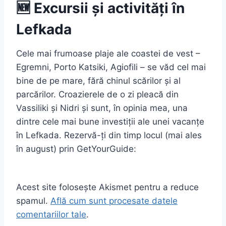
🆕 Excursii și activități în
Lefkada
Cele mai frumoase plaje ale coastei de vest –
Egremni, Porto Katsiki, Agiofili – se văd cel mai
bine de pe mare, fără chinul scărilor și al
parcărilor. Croazierele de o zi pleacă din
Vassiliki și Nidri și sunt, în opinia mea, una
dintre cele mai bune investiții ale unei vacanțe
în Lefkada. Rezervă-ți din timp locul (mai ales
în august) prin GetYourGuide:
Acest site folosește Akismet pentru a reduce
spamul.
Află cum sunt procesate datele
comentariilor tale
.