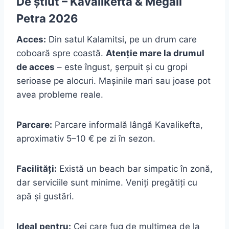
De știut – Kavalikefta & Megali
Petra 2026
Acces:
Din satul Kalamitsi, pe un drum care
coboară spre coastă.
Atenție mare la drumul
de acces
– este îngust, șerpuit și cu gropi
serioase pe alocuri. Mașinile mari sau joase pot
avea probleme reale.
Parcare:
Parcare informală lângă Kavalikefta,
aproximativ 5–10 € pe zi în sezon.
Facilități:
Există un beach bar simpatic în zonă,
dar serviciile sunt minime. Veniți pregătiți cu
apă și gustări.
Ideal pentru:
Cei care fug de mulțimea de la