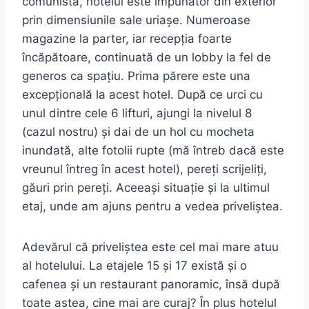
comunistă, hotelul este impunător din exterior
prin dimensiunile sale uriașe. Numeroase
magazine la parter, iar recepția foarte
încăpătoare, continuată de un lobby la fel de
generos ca spațiu. Prima părere este una
excepțională la acest hotel. După ce urci cu
unul dintre cele 6 lifturi, ajungi la nivelul 8
(cazul nostru) și dai de un hol cu mocheta
inundată, alte fotolii rupte (mă întreb dacă este
vreunul întreg în acest hotel), pereți scrijeliți,
găuri prin pereți. Aceeași situație și la ultimul
etaj, unde am ajuns pentru a vedea priveliștea.
Adevărul că priveliștea este cel mai mare atuu
al hotelului. La etajele 15 și 17 există și o
cafenea și un restaurant panoramic, însă după
toate astea, cine mai are curaj? În plus hotelul