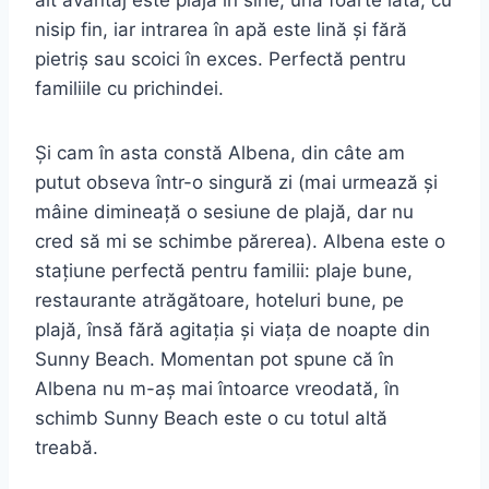
alt avantaj este plaja în sine, una foarte lată, cu
nisip fin, iar intrarea în apă este lină și fără
pietriș sau scoici în exces. Perfectă pentru
familiile cu prichindei.
Și cam în asta constă Albena, din câte am
putut obseva într-o singură zi (mai urmează și
mâine dimineață o sesiune de plajă, dar nu
cred să mi se schimbe părerea). Albena este o
stațiune perfectă pentru familii: plaje bune,
restaurante atrăgătoare, hoteluri bune, pe
plajă, însă fără agitația și viața de noapte din
Sunny Beach. Momentan pot spune că în
Albena nu m-aș mai întoarce vreodată, în
schimb Sunny Beach este o cu totul altă
treabă.