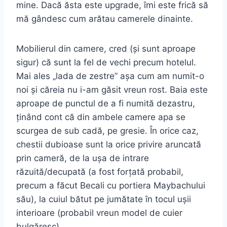
mine. Dacă ăsta este upgrade, îmi este frică să
mă gândesc cum arătau camerele dinainte.
Mobilierul din camere, cred (și sunt aproape
sigur) că sunt la fel de vechi precum hotelul.
Mai ales „lada de zestre” așa cum am numit-o
noi și căreia nu i-am găsit vreun rost. Baia este
aproape de punctul de a fi numită dezastru,
ținând cont că din ambele camere apa se
scurgea de sub cadă, pe gresie. În orice caz,
chestii dubioase sunt la orice privire aruncată
prin cameră, de la ușa de intrare
răzuită/decupată (a fost forțată probabil,
precum a făcut Becali cu portiera Maybachului
său), la cuiul bătut pe jumătate în tocul ușii
interioare (probabil vreun model de cuier
bulgăresc).