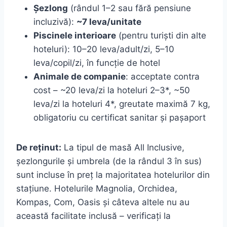
Șezlong
(rândul 1–2 sau fără pensiune
incluzivă):
~7 leva/unitate
Piscinele interioare
(pentru turiști din alte
hoteluri): 10–20 leva/adult/zi, 5–10
leva/copil/zi, în funcție de hotel
Animale de companie
: acceptate contra
cost – ~20 leva/zi la hoteluri 2–3*, ~50
leva/zi la hoteluri 4*, greutate maximă 7 kg,
obligatoriu cu certificat sanitar și pașaport
De reținut:
La tipul de masă All Inclusive,
șezlongurile și umbrela (de la rândul 3 în sus)
sunt incluse în preț la majoritatea hotelurilor din
stațiune. Hotelurile Magnolia, Orchidea,
Kompas, Com, Oasis și câteva altele nu au
această facilitate inclusă – verificați la