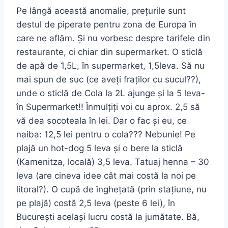
Pe lângă această anomalie, prețurile sunt
destul de piperate pentru zona de Europa în
care ne aflăm. Și nu vorbesc despre tarifele din
restaurante, ci chiar din supermarket. O sticlă
de apă de 1,5L, în supermarket, 1,5leva. Să nu
mai spun de suc (ce aveți fraților cu sucul??),
unde o sticlă de Cola la 2L ajunge și la 5 leva-
în Supermarket!! Înmulțiți voi cu aprox. 2,5 să
vă dea socoteala în lei. Dar o fac și eu, ce
naiba: 12,5 lei pentru o cola??? Nebunie! Pe
plajă un hot-dog 5 leva și o bere la sticlă
(Kamenitza, locală) 3,5 leva. Tatuaj henna – 30
leva (are cineva idee cât mai costă la noi pe
litoral?). O cupă de înghețată (prin stațiune, nu
pe plajă) costă 2,5 leva (peste 6 lei), în
București același lucru costă la jumătate. Bă,