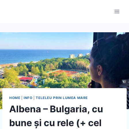
Skip
to
content
HOME
|
INFO
|
TELELEU PRIN LUMEA MARE
Albena – Bulgaria, cu
bune și cu rele (+ cel