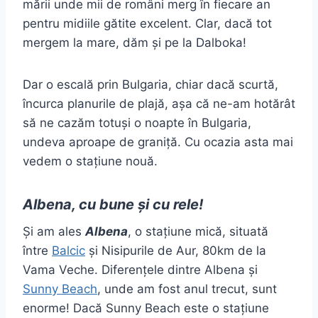
mării unde mii de români merg în fiecare an
pentru midiile gătite excelent. Clar, dacă tot
mergem la mare, dăm și pe la Dalboka!
Dar o escală prin Bulgaria, chiar dacă scurtă,
încurca planurile de plajă, așa că ne-am hotărât
să ne cazăm totuși o noapte în Bulgaria,
undeva aproape de graniță. Cu ocazia asta mai
vedem o stațiune nouă.
Albena, cu bune și cu rele!
Și am ales
Albena
, o stațiune mică, situată
între
Balcic
și Nisipurile de Aur, 80km de la
Vama Veche. Diferențele dintre Albena și
Sunny Beach
, unde am fost anul trecut, sunt
enorme! Dacă Sunny Beach este o stațiune