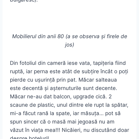
Mobilierul din anii 80 (a se observa și firele de
jos)
Din fotoliul din cameră iese vata, tapițeria fiind
ruptă, iar perna este atât de subțire încât o poți
pierde cu ușurință prin pat. Măcar salteaua
este decentă și așternuturile sunt decente.
Măcar ne-au dat balcon, upgrade cică. 2
scaune de plastic, unul dintre ele rupt la spătar,
mi-a făcut rană la spate, iar măsuța… pot să
spun sincer că o masă mai jegoasă nu am
văzut în viața mea!!! Nicăieri, nu discutând doar
despre hoteluri!