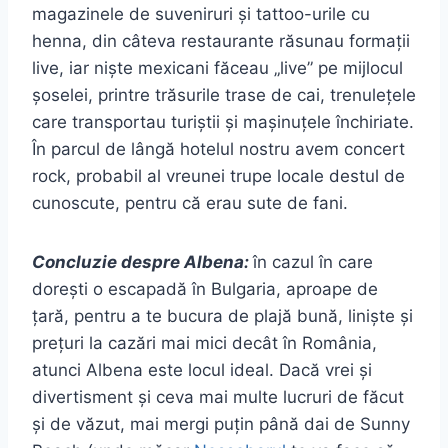
magazinele de suveniruri și tattoo-urile cu
henna, din câteva restaurante răsunau formații
live, iar niște mexicani făceau „live” pe mijlocul
șoselei, printre trăsurile trase de cai, trenulețele
care transportau turiștii și mașinuțele închiriate.
În parcul de lângă hotelul nostru avem concert
rock, probabil al vreunei trupe locale destul de
cunoscute, pentru că erau sute de fani.
Concluzie despre Albena:
în cazul în care
dorești o escapadă în Bulgaria, aproape de
țară, pentru a te bucura de plajă bună, liniște și
prețuri la cazări mai mici decât în România,
atunci Albena este locul ideal. Dacă vrei și
divertisment și ceva mai multe lucruri de făcut
și de văzut, mai mergi puțin până dai de Sunny