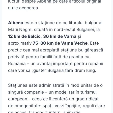
lucruri despre Albena pe care articolul original
nu le acoperea.
Albena
este o stațiune de pe litoralul bulgar al
Mării Negre, situată în nord-estul Bulgariei, la
12 km de Balcic
,
30 km de Varna
și
aproximativ
75–80 km de Vama Veche
. Este
practic cea mai apropiată stațiune bulgărească
potrivită pentru familii față de granița cu
România – un avantaj important pentru românii
care vor să „guste” Bulgaria fără drum lung.
Stațiunea este administrată în mod unitar de o
singură companie – un model rar în turismul
european – ceea ce îi conferă un grad ridicat
de omogenitate: spații verzi îngrijite, reguli clare
de acces, transport intern, animație