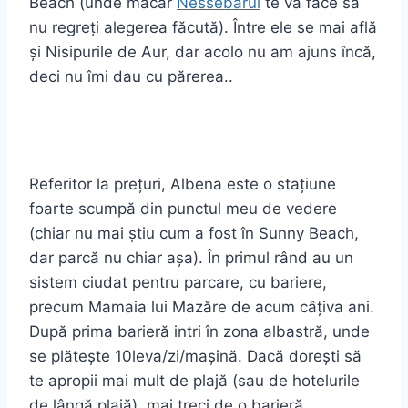
Beach (unde măcar
Nessebarul
te va face să
nu regreți alegerea făcută). Între ele se mai află
și Nisipurile de Aur, dar acolo nu am ajuns încă,
deci nu îmi dau cu părerea..
Referitor la prețuri, Albena este o stațiune
foarte scumpă din punctul meu de vedere
(chiar nu mai știu cum a fost în Sunny Beach,
dar parcă nu chiar așa). În primul rând au un
sistem ciudat pentru parcare, cu bariere,
precum Mamaia lui Mazăre de acum câțiva ani.
După prima barieră intri în zona albastră, unde
se plătește 10leva/zi/mașină. Dacă dorești să
te apropii mai mult de plajă (sau de hotelurile
de lângă plajă), mai treci de o barieră,