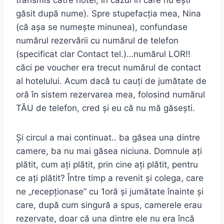
transmis către hotel, în cazul în care nu ești
găsit după nume). Spre stupefacția mea, Nina
(că așa se numește minunea), confundase
numărul rezervării cu numărul de telefon
(specificat clar Contact tel.)…numărul LOR!!
căci pe voucher era trecut numărul de contact
al hotelului. Acum dacă tu cauți de jumătate de
oră în sistem rezervarea mea, folosind numărul
TĂU de telefon, cred și eu că nu mă găsești.
Și circul a mai continuat.. ba găsea una dintre
camere, ba nu mai găsea niciuna. Domnule ați
plătit, cum ați plătit, prin cine ați plătit, pentru
ce ați plătit? Între timp a revenit și colega, care
ne „recepționase” cu 1oră și jumătate înainte și
care, după cum singură a spus, camerele erau
rezervate, doar că una dintre ele nu era încă