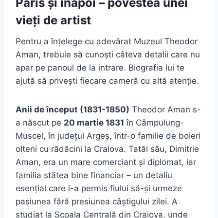
Paris și înapoi – povestea unei
vieți de artist
Pentru a înțelege cu adevărat Muzeul Theodor
Aman, trebuie să cunoști câteva detalii care nu
apar pe panoul de la intrare. Biografia lui te
ajută să privești fiecare cameră cu altă atenție.
Anii de început (1831-1850)
Theodor Aman s-
a născut pe
20 martie 1831
în Câmpulung-
Muscel, în județul Argeș, într-o familie de boieri
olteni cu rădăcini la Craiova. Tatăl său, Dimitrie
Aman, era un mare comerciant și diplomat, iar
familia stătea bine financiar – un detaliu
esențial care i-a permis fiului să-și urmeze
pasiunea fără presiunea câștigului zilei. A
studiat la Școala Centrală din Craiova, unde