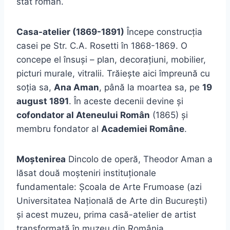
stat român.
Casa-atelier (1869-1891)
Începe construcția
casei pe Str. C.A. Rosetti în 1868-1869. O
concepe el însuși – plan, decorațiuni, mobilier,
picturi murale, vitralii. Trăiește aici împreună cu
soția sa,
Ana Aman
, până la moartea sa, pe
19
august 1891
. În aceste decenii devine și
cofondator al Ateneului Român
(1865) și
membru fondator al
Academiei Române
.
Moștenirea
Dincolo de operă, Theodor Aman a
lăsat două moșteniri instituționale
fundamentale: Școala de Arte Frumoase (azi
Universitatea Națională de Arte din București)
și acest muzeu, prima casă-atelier de artist
transformată în muzeu din România.