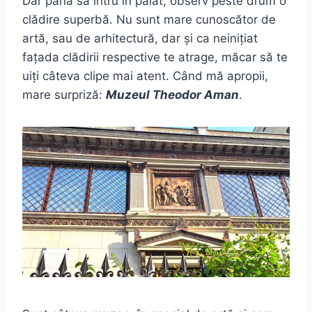
Dar până să intru în palat, observ peste drum o
clădire superbă. Nu sunt mare cunoscător de
artă, sau de arhitectură, dar și ca neinițiat
fațada clădirii respective te atrage, măcar să te
uiți câteva clipe mai atent. Când mă apropii,
mare surpriză:
Muzeul Theodor Aman
.