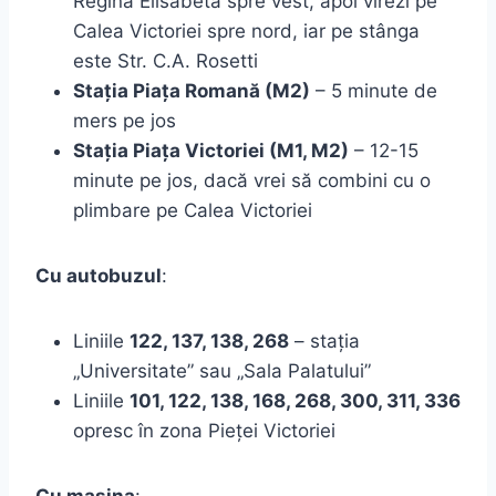
Regina Elisabeta spre vest, apoi virezi pe
Calea Victoriei spre nord, iar pe stânga
este Str. C.A. Rosetti
Stația Piața Romană (M2)
– 5 minute de
mers pe jos
Stația Piața Victoriei (M1, M2)
– 12-15
minute pe jos, dacă vrei să combini cu o
plimbare pe Calea Victoriei
Cu autobuzul
:
Liniile
122, 137, 138, 268
– stația
„Universitate” sau „Sala Palatului”
Liniile
101, 122, 138, 168, 268, 300, 311, 336
opresc în zona Pieței Victoriei