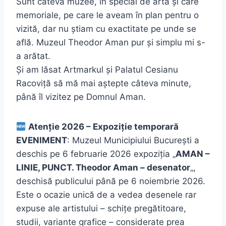
Sunt câteva muzee, în special de artă și care
memoriale, pe care le aveam în plan pentru o
vizită, dar nu știam cu exactitate pe unde se
află. Muzeul Theodor Aman pur și simplu mi s-
a arătat.
Și am lăsat Artmarkul și Palatul Cesianu
Racoviță să mă mai aștepte câteva minute,
până îl vizitez pe Domnul Aman.
Atenție 2026 – Expoziție temporară
EVENIMENT
: Muzeul Municipiului București a
deschis pe 6 februarie 2026 expoziția „
AMAN –
LINIE, PUNCT. Theodor Aman – desenator
„,
deschisă publicului până pe 6 noiembrie 2026.
Este o ocazie unică de a vedea desenele rar
expuse ale artistului – schițe pregătitoare,
studii, variante grafice – considerate prea